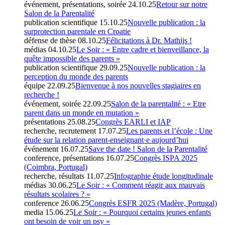
événement, présentations, soirée
24.10.25
Retour sur notre
Salon de la Parentalité
publication scientifique
15.10.25
Nouvelle publication : la
surprotection parentale en Croatie
défense de thèse
08.10.25
Félicitations à Dr. Mathijs !
médias
04.10.25
Le Soir : « Entre cadre et bienveillance, la
quête impossible des parents »
publication scientifique
29.09.25
Nouvelle publication : la
perception du monde des parents
équipe
22.09.25
Bienvenue à nos nouvelles stagiaires en
recherche !
événement, soirée
22.09.25
Salon de la parentalité : « Etre
parent dans un monde en mutation »
présentations
25.08.25
Congrès EARLI et IAP
recherche, recrutement
17.07.25
Les parents et l’école : Une
étude sur la relation parent-enseignant·e aujourd’hui
événement
16.07.25
Save the date ! Salon de la Parentalité
conference, présentations
16.07.25
Congrès ISPA 2025
(Coimbra, Portugal)
recherche, résultats
11.07.25
Infographie étude longitudinale
médias
30.06.25
Le Soir : « Comment réagir aux mauvais
résultats scolaires ? »
conference
26.06.25
Congrès ESFR 2025 (Madère, Portugal)
media
15.06.25
Le Soir : « Pourquoi certains jeunes enfants
ont besoin de voir un psy »