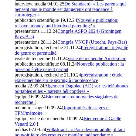
interview, media
04.01.25
De Standaard: « Les parents qui
pensent que le monde est dangereux ont tendance à
surprotéger »
publication scientifique
19.12.24
Nouvelle publication:
« Love, money, and involved parenting? »
présentations
11.12.24
Congrès ASPO 2024 (Groningen,
Pays-Bas)
présentations
28.11.24
Congrès VNOP (Utrecht, Pays-Bas)
preregistration, recherche
21.11.24
Prérégistration : inégalité
de genre et parentalité
visite de recherche
11.11.24
visite de recherche Amsterdam
publication scientifique
08.11.24
Nouvelle publication : la
pression à être parent parfait
preregistration, recherche
21.10.24
prérégistration : étude
expérimentale sur le sexting à l’adolescence
media
22.09.24
Algemeen Dagblad (AD) sur les téléphones
portables et les « parents hélicoptères »
équipe
16.09.24
Bienvenue aux nouvelles stagiaires de
recherche !
mémoire, stage
10.09.24
Opportunités de stages et
TPM/mémoire
équipe, visite de recherche
10.09.24
Bienvenue à Gaëlle
Venard 2.0 !
médias
07.09.24
Volkskrant : « Pour devenir adulte, il faut
pouvoir faire des erreurs de manière indépendante »