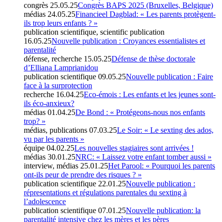
congrès
25.05.25
Congrès BAPS 2025 (Bruxelles, Belgique)
médias
24.05.25
Financieel Dagblad: « Les parents protègent-
ils trop leurs enfants ? »
publication scientifique, scientific publication
16.05.25
Nouvelle publication : Croyances essentialistes et
parentalité
défense, recherche
15.05.25
Défense de thèse doctorale
d’Elliana Lamprianidou
publication scientifique
09.05.25
Nouvelle publication : Faire
face à la surprotection
recherche
16.04.25
Eco-émois : Les enfants et les jeunes sont-
ils éco-anxieux?
médias
01.04.25
De Bond : « Protégeons-nous nos enfants
trop? »
médias, publications
07.03.25
Le Soir: « Le sexting des ados,
vu par les parents »
équipe
04.02.25
Les nouvelles stagiaires sont arrivées !
médias
30.01.25
NRC: « Laissez votre enfant tomber aussi »
interview, médias
25.01.25
Het Parool: « Pourquoi les parents
ont-ils peur de prendre des risques ? »
publication scientifique
22.01.25
Nouvelle publication :
répresentations et régulations parentales du sexting à
l’adolescence
publication scientifique
07.01.25
Nouvelle publication: la
parentalité intensive chez les mères et les pères