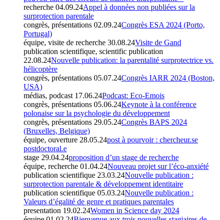
recherche
04.09.24
Appel à données non publiées sur la
surprotection parentale
congrès, présentations
02.09.24
Congrès ESA 2024 (Porto,
Portugal)
équipe, visite de recherche
30.08.24
Visite de Gand
publication scientifique, scientific publication
22.08.24
Nouvelle publication: la parentalité surprotectrice vs.
hélicoptère
congrès, présentations
05.07.24
Congrès IARR 2024 (Boston,
USA)
médias, podcast
17.06.24
Podcast: Eco-Emois
congrès, présentations
05.06.24
Keynote à la conférence
polonaise sur la psychologie du développement
congrès, présentations
29.05.24
Congrès BAPS 2024
(Bruxelles, Belgique)
équipe, ouverture
28.05.24
post à pourvoir : chercheur.se
postdoctoral.e
stage
29.04.24
proposition d’un stage de recherche
équipe, recherche
01.04.24
Nouveau projet sur l’éco-anxiété
publication scientifique
23.03.24
Nouvelle publication :
surprotection parentale & développement identitaire
publication scientifique
05.03.24
Nouvelle publication :
Valeurs d’égalité de genre et pratiques parentales
presentation
19.02.24
Women in Science day 2024
équipe
01.02.24
Bienvenue aux trois nouvelles stagiaires de