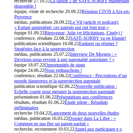
recherche
27.10.22
La saison 2 de SAFE-SORRY maintenant
disponible !
équipe, visite de recherche
29.09.22
Réunion CIVIS à Aix-en-
Provence
médias, publications
26.09.22
Le Vif (article et podcast):
« Enfant surprotégé: ces parents qui ont font trop »
équipe
01.09.22
Bienvenue, Julie (et félicitations, Cindy) !
conference, résultats
22.08.22
SAFE-SORRY va en Irlande!
publications scientifiques
16.08.22
Endurer ou résister ?
Stratégies face à la surprotection
médias, publications
25.07.22
Interview De Morgen : «
Devrions-nous revenir à une parentalité autoritaire ? »
équipe
18.07.22
Opportunités de stage
équipe
24.06.22
Nous embauchons !
conference, résultats
22.06.22
Conférence : Perceptions d’un
monde dangereux et la surprotection parentale
publication scientifique
02.06.22
Nouvelle publication :
Echelle courte pour mesurer la surprotection parentale
présentations
01.06.22
Présentations aux conférences
résultats, résultats
01.06.22
Étude pilote : Résultats
préliminaires
recherche
19.04.22
Lancement de deux nouvelles études
médias, publication
16.03.22
Dossier dans La Libre : «
Comment ne pas être un parent parfait »
recherche, recrutement
10.03.22
Appel aux participant·e·s