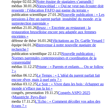
équipe
02.02.26
Notre équipe de stagiaires s’agrandit !
médias
30.01.26
Nieuwsblad : « Qui ne veut pas écouter doit
ressentir : l’éducation FAFO qui gagne du terrain »
publication scientifique
27.01.26
Nouvelle publication : « Les
pressions à être un parent parfait, instabilité du monde, et la
surprotection parentale »
médias
21.01.26
Bruzz : « Enceinte au restaurant : la
restauration bruxelloise encore peu adaptée aux femmes
enceintes »
défense de thèse
16.01.26
Félicitations au Dr. Gaëlle Venard !
équipe
04.01.26
Bienvenue à notre nouvelle stagiaire de
recherche !
publication scientifique
22.12.25
Nouvelle publication :
Normes parentales contemporaines et coordination de la
coparentalité
médias
11.12.25
Prisme : « Parents et enfants… On se follow
? »
médias
06.12.25
Le Temps : « L’idéal du parent parfait fait
encore rêver, mais à quel prix ? »
médias
03.12.25
Le Soir : « Vivre dans les bois : échapper au
monde n’efface pas la loi »
congrès, presentation
19.11.25
Congrès ASPO 2025
(Maastricht, Pays-Bas)
media
17.11.25
L’Echo : « Comment décoller vos ados des
écrans ? »