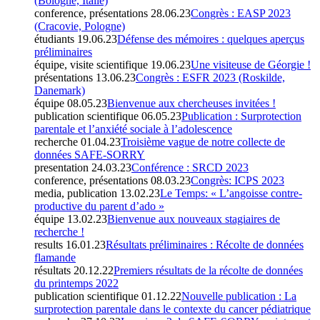
(Bologne, Italie)
conference, présentations
28.06.23
Congrès : EASP 2023
(Cracovie, Pologne)
étudiants
19.06.23
Défense des mémoires : quelques aperçus
préliminaires
équipe, visite scientifique
19.06.23
Une visiteuse de Géorgie !
présentations
13.06.23
Congrès : ESFR 2023 (Roskilde,
Danemark)
équipe
08.05.23
Bienvenue aux chercheuses invitées !
publication scientifique
06.05.23
Publication : Surprotection
parentale et l’anxiété sociale à l’adolescence
recherche
01.04.23
Troisième vague de notre collecte de
données SAFE-SORRY
presentation
24.03.23
Conférence : SRCD 2023
conference, présentations
08.03.23
Congrès: ICPS 2023
media, publication
13.02.23
Le Temps: « L’angoisse contre-
productive du parent d’ado »
équipe
13.02.23
Bienvenue aux nouveaux stagiaires de
recherche !
results
16.01.23
Résultats préliminaires : Récolte de données
flamande
résultats
20.12.22
Premiers résultats de la récolte de données
du printemps 2022
publication scientifique
01.12.22
Nouvelle publication : La
surprotection parentale dans le contexte du cancer pédiatrique