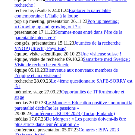
recherche !
recherche, résultats
24.01.24
Explorer la parentalité
contemporaine: L’Italie à la loupe
pop-up meeting, presentation
26.11.23
Pop-up meeting:
« Growing up and growing out ? »
presentation
17.11.23
Sommes-nous entré dans l’ère de la
parentalité intensive ?
congrès, présentations
15.11.23
Journées de la recherche
VNOP (Utrecht, Pays-Bas)
équipe, visite scientifique
20.10.23
Une visiteuse suisse !
équipe, visite de recherche
09.10.23
Samarbete med Sverige :
Visite de recherche en Suède
équipe
05.10.23
Bienvenue aux nouveaux membres de
l’équipe et aux visiteurs!
recherche
28.09.23
Le 4ième questionnaire SAFE-SORRY est
là !
mémoire, stage
27.09.23
Opportunités de TPR/mémoire et
stage
médias
20.09.23
Le Monde: « Education positive : pourquoi la
parentalité déchaîne les passions »
29.08.23
Conférence : ECDP 2023 (Turku, Finlande)
médias
17.07.23
De Morgen : « Les parents doivent-ils être
plus stricts dans leur éducation ? »
conference, presentation
05.07.23
Congrès : ISPA 2023