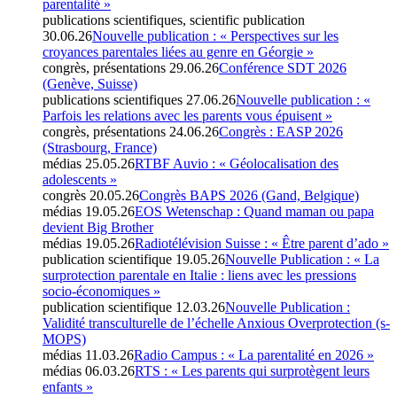
parentalité »
publications scientifiques, scientific publication
30.06.26
Nouvelle publication : « Perspectives sur les
croyances parentales liées au genre en Géorgie »
congrès, présentations
29.06.26
Conférence SDT 2026
(Genève, Suisse)
publications scientifiques
27.06.26
Nouvelle publication : «
Parfois les relations avec les parents vous épuisent »
congrès, présentations
24.06.26
Congrès : EASP 2026
(Strasbourg, France)
médias
25.05.26
RTBF Auvio : « Géolocalisation des
adolescents »
congrès
20.05.26
Congrès BAPS 2026 (Gand, Belgique)
médias
19.05.26
EOS Wetenschap : Quand maman ou papa
devient Big Brother
médias
19.05.26
Radiotélévision Suisse : « Être parent d’ado »
publication scientifique
19.05.26
Nouvelle Publication : « La
surprotection parentale en Italie : liens avec les pressions
socio-économiques »
publication scientifique
12.03.26
Nouvelle Publication :
Validité transculturelle de l’échelle Anxious Overprotection (s-
MOPS)
médias
11.03.26
Radio Campus : « La parentalité en 2026 »
médias
06.03.26
RTS : « Les parents qui surprotègent leurs
enfants »