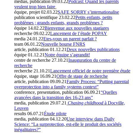
médias, publication
09.03.22
Podcast: Quand les parents
veulent trop bien faire
équipe, projet
02.03.22
SAFE SORRY s’internationalise
publication scientifique
23.02.22
Petits enfants, petits
problèmes ; grands enfants, grands problèmes ?
équipe
14.02.22
Bienvenue aux nouvelles stagiares
recherche
09.02.22
Lancement de l’étude POPAY
media
24.01.22
Etes-vous un parent parfait ?
team
06.01.22
Nouvelle bourse FNRS
article, publication
01.12.21
Deux nouvelles publications
équipe
01.12.21
Notre équipe s’agrandit!
centre de recherche
27.10.21
Inauguration du centre de
recherche
recherche
21.10.21
Lancement officiel de notre première étude
équipe, stage
16.09.21
Offre de stage de recherche
article, publication
09.09.21
Family Process: “Putting parental
overprotection into a family systems context”
conference, presentation, publication
06.09.21
“Quelles
avancées dans la transition des 16-23 ans”
media, publication
29.07.21
Chasing childhood
à Docville,
Leuven
results
06.07.21
Étude pilote
media, publication
04.12.20
Une interview dans Daily
Science: “La surprotection, est-elle le produit des sociétés
inégalitaires?”