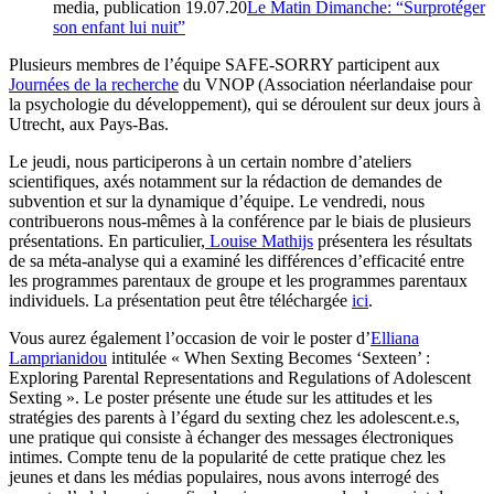
media, publication
19.07.20
Le Matin Dimanche: “Surprotéger
son enfant lui nuit”
Plusieurs membres de l’équipe SAFE-SORRY participent aux
Journées de la recherche
du VNOP (Association néerlandaise pour
la psychologie du développement), qui se déroulent sur deux jours à
Utrecht, aux Pays-Bas.
Le jeudi, nous participerons à un certain nombre d’ateliers
scientifiques, axés notamment sur la rédaction de demandes de
subvention et sur la dynamique d’équipe. Le vendredi, nous
contribuerons nous-mêmes à la conférence par le biais de plusieurs
présentations. En particulier,
Louise Mathijs
présentera les résultats
de sa méta-analyse qui a examiné les différences d’efficacité entre
les programmes parentaux de groupe et les programmes parentaux
individuels. La présentation peut être téléchargée
ici
.
Vous aurez également l’occasion de voir le poster d’
Elliana
Lamprianidou
intitulée « When Sexting Becomes ‘Sexteen’ :
Exploring Parental Representations and Regulations of Adolescent
Sexting ». Le poster présente une étude sur les attitudes et les
stratégies des parents à l’égard du sexting chez les adolescent.e.s,
une pratique qui consiste à échanger des messages électroniques
intimes. Compte tenu de la popularité de cette pratique chez les
jeunes et dans les médias populaires, nous avons interrogé des