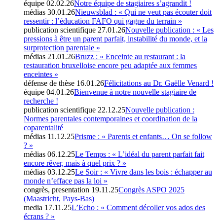
équipe
02.02.26
Notre équipe de stagiaires s’agrandit !
médias
30.01.26
Nieuwsblad : « Qui ne veut pas écouter doit
ressentir : l’éducation FAFO qui gagne du terrain »
publication scientifique
27.01.26
Nouvelle publication : « Les
pressions à être un parent parfait, instabilité du monde, et la
surprotection parentale »
médias
21.01.26
Bruzz : « Enceinte au restaurant : la
restauration bruxelloise encore peu adaptée aux femmes
enceintes »
défense de thèse
16.01.26
Félicitations au Dr. Gaëlle Venard !
équipe
04.01.26
Bienvenue à notre nouvelle stagiaire de
recherche !
publication scientifique
22.12.25
Nouvelle publication :
Normes parentales contemporaines et coordination de la
coparentalité
médias
11.12.25
Prisme : « Parents et enfants… On se follow
? »
médias
06.12.25
Le Temps : « L’idéal du parent parfait fait
encore rêver, mais à quel prix ? »
médias
03.12.25
Le Soir : « Vivre dans les bois : échapper au
monde n’efface pas la loi »
congrès, presentation
19.11.25
Congrès ASPO 2025
(Maastricht, Pays-Bas)
media
17.11.25
L’Echo : « Comment décoller vos ados des
écrans ? »