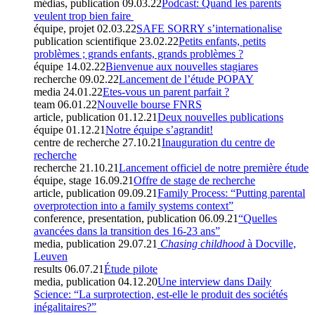
médias, publication
09.03.22
Podcast: Quand les parents
veulent trop bien faire
équipe, projet
02.03.22
SAFE SORRY s’internationalise
publication scientifique
23.02.22
Petits enfants, petits
problèmes ; grands enfants, grands problèmes ?
équipe
14.02.22
Bienvenue aux nouvelles stagiares
recherche
09.02.22
Lancement de l’étude POPAY
media
24.01.22
Etes-vous un parent parfait ?
team
06.01.22
Nouvelle bourse FNRS
article, publication
01.12.21
Deux nouvelles publications
équipe
01.12.21
Notre équipe s’agrandit!
centre de recherche
27.10.21
Inauguration du centre de
recherche
recherche
21.10.21
Lancement officiel de notre première étude
équipe, stage
16.09.21
Offre de stage de recherche
article, publication
09.09.21
Family Process: “Putting parental
overprotection into a family systems context”
conference, presentation, publication
06.09.21
“Quelles
avancées dans la transition des 16-23 ans”
media, publication
29.07.21
Chasing childhood
à Docville,
Leuven
results
06.07.21
Étude pilote
media, publication
04.12.20
Une interview dans Daily
Science: “La surprotection, est-elle le produit des sociétés
inégalitaires?”