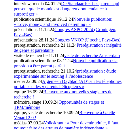
interview, media
04.01.25
De Standaard: « Les parents qui
pensent que le monde est dangereux ont tendance à
surprotéger »
publication scientifique
19.12.24
Nouvelle publication:
« Love, money, and involved parenting? »
présentations
11.12.24
Congrès ASPO 2024 (Groningen,
Pays-Bas)
présentations
28.11.24
Congrès VNOP (Utrecht, Pays-Bas)
preregistration, recherche
21.11.24
Prérégistration : inégalité
de genre et parentalité
visite de recherche
11.11.24
visite de recherche Amsterdam
publication scientifique
08.11.24
Nouvelle publication : la
pression à être parent parfait
preregistration, recherche
21.10.24
prérégistration : étude
expérimentale sur le sexting à l’adolescence
media
22.09.24
Algemeen Dagblad (AD) sur les téléphones
portables et les « parents hélicoptères »
équipe
16.09.24
Bienvenue aux nouvelles stagiaires de
recherche !
mémoire, stage
10.09.24
Opportunités de stages et
TPM/mémoire
équipe, visite de recherche
10.09.24
Bienvenue à Gaëlle
Venard 2.0 !
médias
07.09.24
Volkskrant : « Pour devenir adulte, il faut
pouvoir faire des erreurs de manière indépendante »