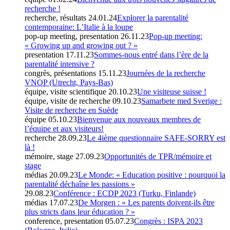
recherche !
recherche, résultats
24.01.24
Explorer la parentalité
contemporaine: L’Italie à la loupe
pop-up meeting, presentation
26.11.23
Pop-up meeting:
« Growing up and growing out ? »
presentation
17.11.23
Sommes-nous entré dans l’ère de la
parentalité intensive ?
congrès, présentations
15.11.23
Journées de la recherche
VNOP (Utrecht, Pays-Bas)
équipe, visite scientifique
20.10.23
Une visiteuse suisse !
équipe, visite de recherche
09.10.23
Samarbete med Sverige :
Visite de recherche en Suède
équipe
05.10.23
Bienvenue aux nouveaux membres de
l’équipe et aux visiteurs!
recherche
28.09.23
Le 4ième questionnaire SAFE-SORRY est
là !
mémoire, stage
27.09.23
Opportunités de TPR/mémoire et
stage
médias
20.09.23
Le Monde: « Education positive : pourquoi la
parentalité déchaîne les passions »
29.08.23
Conférence : ECDP 2023 (Turku, Finlande)
médias
17.07.23
De Morgen : « Les parents doivent-ils être
plus stricts dans leur éducation ? »
conference, presentation
05.07.23
Congrès : ISPA 2023