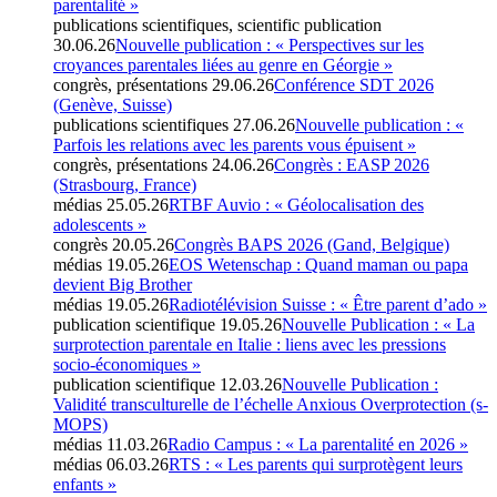
parentalité »
publications scientifiques, scientific publication
30.06.26
Nouvelle publication : « Perspectives sur les
croyances parentales liées au genre en Géorgie »
congrès, présentations
29.06.26
Conférence SDT 2026
(Genève, Suisse)
publications scientifiques
27.06.26
Nouvelle publication : «
Parfois les relations avec les parents vous épuisent »
congrès, présentations
24.06.26
Congrès : EASP 2026
(Strasbourg, France)
médias
25.05.26
RTBF Auvio : « Géolocalisation des
adolescents »
congrès
20.05.26
Congrès BAPS 2026 (Gand, Belgique)
médias
19.05.26
EOS Wetenschap : Quand maman ou papa
devient Big Brother
médias
19.05.26
Radiotélévision Suisse : « Être parent d’ado »
publication scientifique
19.05.26
Nouvelle Publication : « La
surprotection parentale en Italie : liens avec les pressions
socio-économiques »
publication scientifique
12.03.26
Nouvelle Publication :
Validité transculturelle de l’échelle Anxious Overprotection (s-
MOPS)
médias
11.03.26
Radio Campus : « La parentalité en 2026 »
médias
06.03.26
RTS : « Les parents qui surprotègent leurs
enfants »