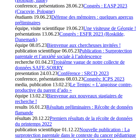
(Bologne, Italie)
conference, présentations
28.06.23
Congrès : EASP 2023
(Cracovie, Pologne)
étudiants
19.06.23
Défense des mémoires : quelques aperçus
préliminaires
équipe, visite scientifique
19.06.23
Une visiteuse de Géorgie !
présentations
13.06.23
Congrès : ESFR 2023 (Roskilde,
Danemark)
équipe
08.05.23
Bienvenue aux chercheuses invitées !
publication scientifique
06.05.23
Publication : Surprotection
parentale et l’anxiété sociale à l’adolescence
recherche
01.04.23
Troisième vague de notre collecte de
données SAFE-SORRY
presentation
24.03.23
Conférence : SRCD 2023
conference, présentations
08.03.23
Congrès: ICPS 2023
media, publication
13.02.23
Le Temps: « L’angoisse contre-
productive du parent d’ado »
équipe
13.02.23
Bienvenue aux nouveaux stagiaires de
recherche !
results
16.01.23
Résultats préliminaires : Récolte de données
flamande
résultats
20.12.22
Premiers résultats de la récolte de données
du printemps 2022
publication scientifique
01.12.22
Nouvelle publication : La
surprotection parentale dans le contexte du cancer pédiatrique