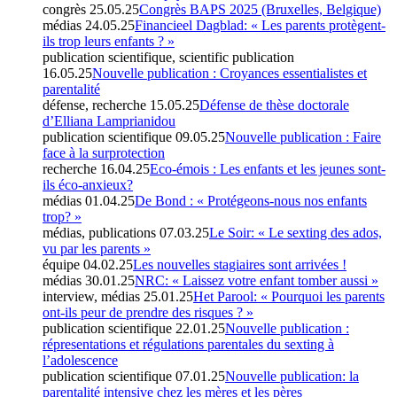
congrès
25.05.25
Congrès BAPS 2025 (Bruxelles, Belgique)
médias
24.05.25
Financieel Dagblad: « Les parents protègent-
ils trop leurs enfants ? »
publication scientifique, scientific publication
16.05.25
Nouvelle publication : Croyances essentialistes et
parentalité
défense, recherche
15.05.25
Défense de thèse doctorale
d’Elliana Lamprianidou
publication scientifique
09.05.25
Nouvelle publication : Faire
face à la surprotection
recherche
16.04.25
Eco-émois : Les enfants et les jeunes sont-
ils éco-anxieux?
médias
01.04.25
De Bond : « Protégeons-nous nos enfants
trop? »
médias, publications
07.03.25
Le Soir: « Le sexting des ados,
vu par les parents »
équipe
04.02.25
Les nouvelles stagiaires sont arrivées !
médias
30.01.25
NRC: « Laissez votre enfant tomber aussi »
interview, médias
25.01.25
Het Parool: « Pourquoi les parents
ont-ils peur de prendre des risques ? »
publication scientifique
22.01.25
Nouvelle publication :
répresentations et régulations parentales du sexting à
l’adolescence
publication scientifique
07.01.25
Nouvelle publication: la
parentalité intensive chez les mères et les pères