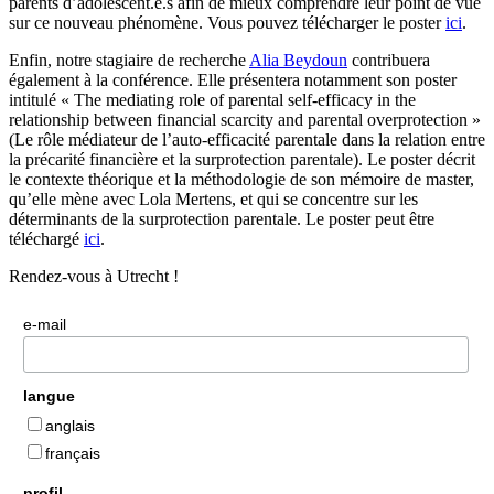
parents d’adolescent.e.s afin de mieux comprendre leur point de vue
sur ce nouveau phénomène. Vous pouvez télécharger le poster
ici
.
Enfin, notre stagiaire de recherche
Alia Beydoun
contribuera
également à la conférence. Elle présentera notamment son poster
intitulé « The mediating role of parental self-efficacy in the
relationship between financial scarcity and parental overprotection »
(Le rôle médiateur de l’auto-efficacité parentale dans la relation entre
la précarité financière et la surprotection parentale). Le poster décrit
le contexte théorique et la méthodologie de son mémoire de master,
qu’elle mène avec Lola Mertens, et qui se concentre sur les
déterminants de la surprotection parentale. Le poster peut être
téléchargé
ici
.
Rendez-vous à Utrecht !
e-mail
langue
anglais
français
profil