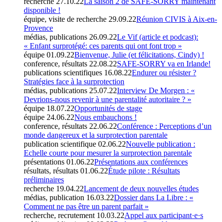
recherche
27.10.22
La saison 2 de SAFE-SORRY maintenant
disponible !
équipe, visite de recherche
29.09.22
Réunion CIVIS à Aix-en-
Provence
médias, publications
26.09.22
Le Vif (article et podcast):
« Enfant surprotégé: ces parents qui ont font trop »
équipe
01.09.22
Bienvenue, Julie (et félicitations, Cindy) !
conference, résultats
22.08.22
SAFE-SORRY va en Irlande!
publications scientifiques
16.08.22
Endurer ou résister ?
Stratégies face à la surprotection
médias, publications
25.07.22
Interview De Morgen : «
Devrions-nous revenir à une parentalité autoritaire ? »
équipe
18.07.22
Opportunités de stage
équipe
24.06.22
Nous embauchons !
conference, résultats
22.06.22
Conférence : Perceptions d’un
monde dangereux et la surprotection parentale
publication scientifique
02.06.22
Nouvelle publication :
Echelle courte pour mesurer la surprotection parentale
présentations
01.06.22
Présentations aux conférences
résultats, résultats
01.06.22
Étude pilote : Résultats
préliminaires
recherche
19.04.22
Lancement de deux nouvelles études
médias, publication
16.03.22
Dossier dans La Libre : «
Comment ne pas être un parent parfait »
recherche, recrutement
10.03.22
Appel aux participant·e·s