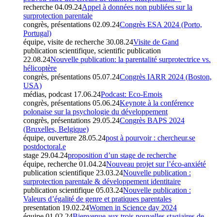
recherche
04.09.24
Appel à données non publiées sur la
surprotection parentale
congrès, présentations
02.09.24
Congrès ESA 2024 (Porto,
Portugal)
équipe, visite de recherche
30.08.24
Visite de Gand
publication scientifique, scientific publication
22.08.24
Nouvelle publication: la parentalité surprotectrice vs.
hélicoptère
congrès, présentations
05.07.24
Congrès IARR 2024 (Boston,
USA)
médias, podcast
17.06.24
Podcast: Eco-Emois
congrès, présentations
05.06.24
Keynote à la conférence
polonaise sur la psychologie du développement
congrès, présentations
29.05.24
Congrès BAPS 2024
(Bruxelles, Belgique)
équipe, ouverture
28.05.24
post à pourvoir : chercheur.se
postdoctoral.e
stage
29.04.24
proposition d’un stage de recherche
équipe, recherche
01.04.24
Nouveau projet sur l’éco-anxiété
publication scientifique
23.03.24
Nouvelle publication :
surprotection parentale & développement identitaire
publication scientifique
05.03.24
Nouvelle publication :
Valeurs d’égalité de genre et pratiques parentales
presentation
19.02.24
Women in Science day 2024
équipe
01.02.24
Bienvenue aux trois nouvelles stagiaires de