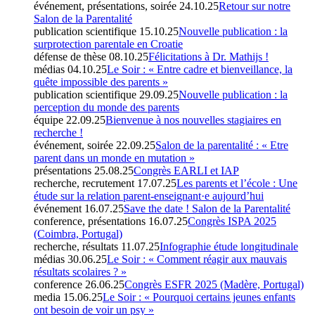
événement, présentations, soirée
24.10.25
Retour sur notre
Salon de la Parentalité
publication scientifique
15.10.25
Nouvelle publication : la
surprotection parentale en Croatie
défense de thèse
08.10.25
Félicitations à Dr. Mathijs !
médias
04.10.25
Le Soir : « Entre cadre et bienveillance, la
quête impossible des parents »
publication scientifique
29.09.25
Nouvelle publication : la
perception du monde des parents
équipe
22.09.25
Bienvenue à nos nouvelles stagiaires en
recherche !
événement, soirée
22.09.25
Salon de la parentalité : « Etre
parent dans un monde en mutation »
présentations
25.08.25
Congrès EARLI et IAP
recherche, recrutement
17.07.25
Les parents et l’école : Une
étude sur la relation parent-enseignant·e aujourd’hui
événement
16.07.25
Save the date ! Salon de la Parentalité
conference, présentations
16.07.25
Congrès ISPA 2025
(Coimbra, Portugal)
recherche, résultats
11.07.25
Infographie étude longitudinale
médias
30.06.25
Le Soir : « Comment réagir aux mauvais
résultats scolaires ? »
conference
26.06.25
Congrès ESFR 2025 (Madère, Portugal)
media
15.06.25
Le Soir : « Pourquoi certains jeunes enfants
ont besoin de voir un psy »