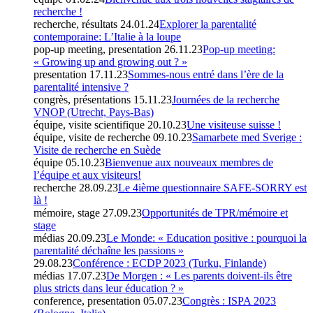
recherche !
recherche, résultats
24.01.24
Explorer la parentalité
contemporaine: L’Italie à la loupe
pop-up meeting, presentation
26.11.23
Pop-up meeting:
« Growing up and growing out ? »
presentation
17.11.23
Sommes-nous entré dans l’ère de la
parentalité intensive ?
congrès, présentations
15.11.23
Journées de la recherche
VNOP (Utrecht, Pays-Bas)
équipe, visite scientifique
20.10.23
Une visiteuse suisse !
équipe, visite de recherche
09.10.23
Samarbete med Sverige :
Visite de recherche en Suède
équipe
05.10.23
Bienvenue aux nouveaux membres de
l’équipe et aux visiteurs!
recherche
28.09.23
Le 4ième questionnaire SAFE-SORRY est
là !
mémoire, stage
27.09.23
Opportunités de TPR/mémoire et
stage
médias
20.09.23
Le Monde: « Education positive : pourquoi la
parentalité déchaîne les passions »
29.08.23
Conférence : ECDP 2023 (Turku, Finlande)
médias
17.07.23
De Morgen : « Les parents doivent-ils être
plus stricts dans leur éducation ? »
conference, presentation
05.07.23
Congrès : ISPA 2023