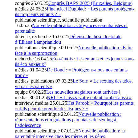
congrès
25.05.25
Congrès BAPS 2025 (Bruxelles, Belgique)
médias
24.05.25
Financieel Dagblad: « Les parents protègent-
ils trop leurs enfants ? »
publication scientifique, scientific publication
16.05.25
Nouvelle publication : Croyances essentialistes et
parentalité
défense, recherche
15.05.25
Défense de thèse doctorale
d’Elliana Lamprianidou
publication scientifique
09.05.25
Nouvelle publication : Faire
face à la surprotection
recherche
16.04.25
Eco-émois : Les enfants et les jeunes sont-
ils éco-anxieux?
médias
01.04.25
De Bond : « Protégeons-nous nos enfants
trop? »
médias, publications
07.03.25
Le Soir: « Le sexting des ados,
vu par les parents »
équipe
04.02.25
Les nouvelles stagiaires sont arrivées !
médias
30.01.25
NRC: « Laissez votre enfant tomber aussi »
interview, médias
25.01.25
Het Parool: « Pourquoi les parents
ont-ils peur de prendre des risques ? »
publication scientifique
22.01.25
Nouvelle publication :
répresentations et régulations parentales du sexting à
l’adolescence
publication scientifique
07.01.25
Nouvelle publication: la
parentalité intensive chez les mères et les pères