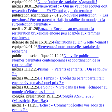
équipe
02.02.26
Notre équipe de stagiaires s’agrandit !
médias
30.01.26
Nieuwsblad : « Qui ne veut pas écouter doit
ressentir : l’éducation FAFO qui gagne du terrain »
publication scientifique
27.01.26
Nouvelle publication : « Les
pressions à être un parent parfait, instabilité du monde, et la
surprotection parentale »
médias
21.01.26
Bruzz : « Enceinte au restaurant : la
restauration bruxelloise encore peu adaptée aux femmes
enceintes »
défense de thèse
16.01.26
Félicitations au Dr. Gaëlle Venard !
équipe
04.01.26
Bienvenue à notre nouvelle stagiaire de
recherche !
publication scientifique
22.12.25
Nouvelle publication :
Normes parentales contemporaines et coordination de la
coparentalité
médias
11.12.25
Prisme : « Parents et enfants… On se follow
? »
médias
06.12.25
Le Temps : « L’idéal du parent parfait fait
encore rêver, mais à quel prix ? »
médias
03.12.25
Le Soir : « Vivre dans les bois : échapper au
monde n’efface pas la loi »
congrès, presentation
19.11.25
Congrès ASPO 2025
(Maastricht, Pays-Bas)
media
17.11.25
L’Echo : « Comment décoller vos ados des
écrans ? »