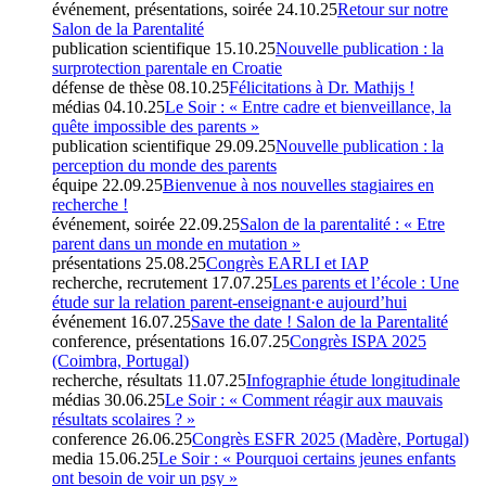
événement, présentations, soirée
24.10.25
Retour sur notre
Salon de la Parentalité
publication scientifique
15.10.25
Nouvelle publication : la
surprotection parentale en Croatie
défense de thèse
08.10.25
Félicitations à Dr. Mathijs !
médias
04.10.25
Le Soir : « Entre cadre et bienveillance, la
quête impossible des parents »
publication scientifique
29.09.25
Nouvelle publication : la
perception du monde des parents
équipe
22.09.25
Bienvenue à nos nouvelles stagiaires en
recherche !
événement, soirée
22.09.25
Salon de la parentalité : « Etre
parent dans un monde en mutation »
présentations
25.08.25
Congrès EARLI et IAP
recherche, recrutement
17.07.25
Les parents et l’école : Une
étude sur la relation parent-enseignant·e aujourd’hui
événement
16.07.25
Save the date ! Salon de la Parentalité
conference, présentations
16.07.25
Congrès ISPA 2025
(Coimbra, Portugal)
recherche, résultats
11.07.25
Infographie étude longitudinale
médias
30.06.25
Le Soir : « Comment réagir aux mauvais
résultats scolaires ? »
conference
26.06.25
Congrès ESFR 2025 (Madère, Portugal)
media
15.06.25
Le Soir : « Pourquoi certains jeunes enfants
ont besoin de voir un psy »