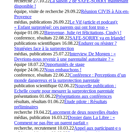
recherche
27.10.22
La saison 2 de SAFE-SORRY maintenant
disponible !
équipe, visite de recherche
29.09.22
Réunion CIVIS à Aix-en-
Provence
médias, publications
26.09.22
Le Vif (article et podcast):
« Enfant surprotégé: ces parents qui ont font trop »
équipe
01.09.22
Bienvenue, Julie (et félicitations, Cindy) !
conference, résultats
22.08.22
SAFE-SORRY va en Irlande!
publications scientifiques
16.08.22
Endurer ou résister ?
Stratégies face à la surprotection
médias, publications
25.07.22
Interview De Morgen : «
Devrions-nous revenir à une parentalité autoritaire ? »
équipe
18.07.22
Opportunités de stage
équipe
24.06.22
Nous embauchons !
conference, résultats
22.06.22
Conférence : Perceptions d’un
monde dangereux et la surprotection parentale
publication scientifique
02.06.22
Nouvelle publication :
Echelle courte pour mesurer la surprotection parentale
présentations
01.06.22
Présentations aux conférences
résultats, résultats
01.06.22
Étude pilote : Résultats
préliminaires
recherche
19.04.22
Lancement de deux nouvelles études
médias, publication
16.03.22
Dossier dans La Libre : «
Comment ne pas être un parent parfait »
recherche, recrutement
10.03.22
Appel aux participant·e·s