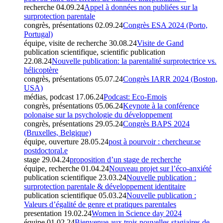
recherche
04.09.24
Appel à données non publiées sur la
surprotection parentale
congrès, présentations
02.09.24
Congrès ESA 2024 (Porto,
Portugal)
équipe, visite de recherche
30.08.24
Visite de Gand
publication scientifique, scientific publication
22.08.24
Nouvelle publication: la parentalité surprotectrice vs.
hélicoptère
congrès, présentations
05.07.24
Congrès IARR 2024 (Boston,
USA)
médias, podcast
17.06.24
Podcast: Eco-Emois
congrès, présentations
05.06.24
Keynote à la conférence
polonaise sur la psychologie du développement
congrès, présentations
29.05.24
Congrès BAPS 2024
(Bruxelles, Belgique)
équipe, ouverture
28.05.24
post à pourvoir : chercheur.se
postdoctoral.e
stage
29.04.24
proposition d’un stage de recherche
équipe, recherche
01.04.24
Nouveau projet sur l’éco-anxiété
publication scientifique
23.03.24
Nouvelle publication :
surprotection parentale & développement identitaire
publication scientifique
05.03.24
Nouvelle publication :
Valeurs d’égalité de genre et pratiques parentales
presentation
19.02.24
Women in Science day 2024
équipe
01.02.24
Bienvenue aux trois nouvelles stagiaires de