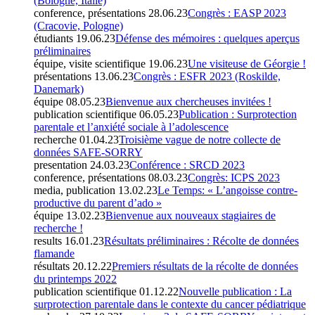
(Bologne, Italie)
conference, présentations
28.06.23
Congrès : EASP 2023
(Cracovie, Pologne)
étudiants
19.06.23
Défense des mémoires : quelques aperçus
préliminaires
équipe, visite scientifique
19.06.23
Une visiteuse de Géorgie !
présentations
13.06.23
Congrès : ESFR 2023 (Roskilde,
Danemark)
équipe
08.05.23
Bienvenue aux chercheuses invitées !
publication scientifique
06.05.23
Publication : Surprotection
parentale et l’anxiété sociale à l’adolescence
recherche
01.04.23
Troisième vague de notre collecte de
données SAFE-SORRY
presentation
24.03.23
Conférence : SRCD 2023
conference, présentations
08.03.23
Congrès: ICPS 2023
media, publication
13.02.23
Le Temps: « L’angoisse contre-
productive du parent d’ado »
équipe
13.02.23
Bienvenue aux nouveaux stagiaires de
recherche !
results
16.01.23
Résultats préliminaires : Récolte de données
flamande
résultats
20.12.22
Premiers résultats de la récolte de données
du printemps 2022
publication scientifique
01.12.22
Nouvelle publication : La
surprotection parentale dans le contexte du cancer pédiatrique