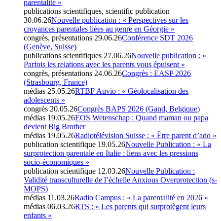
parentalité »
publications scientifiques, scientific publication
30.06.26
Nouvelle publication : « Perspectives sur les
croyances parentales liées au genre en Géorgie »
congrès, présentations
29.06.26
Conférence SDT 2026
(Genève, Suisse)
publications scientifiques
27.06.26
Nouvelle publication : «
Parfois les relations avec les parents vous épuisent »
congrès, présentations
24.06.26
Congrès : EASP 2026
(Strasbourg, France)
médias
25.05.26
RTBF Auvio : « Géolocalisation des
adolescents »
congrès
20.05.26
Congrès BAPS 2026 (Gand, Belgique)
médias
19.05.26
EOS Wetenschap : Quand maman ou papa
devient Big Brother
médias
19.05.26
Radiotélévision Suisse : « Être parent d’ado »
publication scientifique
19.05.26
Nouvelle Publication : « La
surprotection parentale en Italie : liens avec les pressions
socio-économiques »
publication scientifique
12.03.26
Nouvelle Publication :
Validité transculturelle de l’échelle Anxious Overprotection (s-
MOPS)
médias
11.03.26
Radio Campus : « La parentalité en 2026 »
médias
06.03.26
RTS : « Les parents qui surprotègent leurs
enfants »