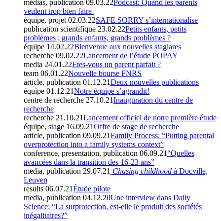
médias, publication
09.03.22
Podcast: Quand les parents
veulent trop bien faire
équipe, projet
02.03.22
SAFE SORRY s’internationalise
publication scientifique
23.02.22
Petits enfants, petits
problèmes ; grands enfants, grands problèmes ?
équipe
14.02.22
Bienvenue aux nouvelles stagiares
recherche
09.02.22
Lancement de l’étude POPAY
media
24.01.22
Etes-vous un parent parfait ?
team
06.01.22
Nouvelle bourse FNRS
article, publication
01.12.21
Deux nouvelles publications
équipe
01.12.21
Notre équipe s’agrandit!
centre de recherche
27.10.21
Inauguration du centre de
recherche
recherche
21.10.21
Lancement officiel de notre première étude
équipe, stage
16.09.21
Offre de stage de recherche
article, publication
09.09.21
Family Process: “Putting parental
overprotection into a family systems context”
conference, presentation, publication
06.09.21
“Quelles
avancées dans la transition des 16-23 ans”
media, publication
29.07.21
Chasing childhood
à Docville,
Leuven
results
06.07.21
Étude pilote
media, publication
04.12.20
Une interview dans Daily
Science: “La surprotection, est-elle le produit des sociétés
inégalitaires?”