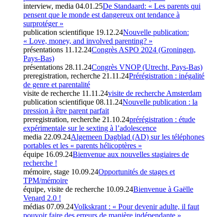
interview, media
04.01.25
De Standaard: « Les parents qui
pensent que le monde est dangereux ont tendance à
surprotéger »
publication scientifique
19.12.24
Nouvelle publication:
« Love, money, and involved parenting? »
présentations
11.12.24
Congrès ASPO 2024 (Groningen,
Pays-Bas)
présentations
28.11.24
Congrès VNOP (Utrecht, Pays-Bas)
preregistration, recherche
21.11.24
Prérégistration : inégalité
de genre et parentalité
visite de recherche
11.11.24
visite de recherche Amsterdam
publication scientifique
08.11.24
Nouvelle publication : la
pression à être parent parfait
preregistration, recherche
21.10.24
prérégistration : étude
expérimentale sur le sexting à l’adolescence
media
22.09.24
Algemeen Dagblad (AD) sur les téléphones
portables et les « parents hélicoptères »
équipe
16.09.24
Bienvenue aux nouvelles stagiaires de
recherche !
mémoire, stage
10.09.24
Opportunités de stages et
TPM/mémoire
équipe, visite de recherche
10.09.24
Bienvenue à Gaëlle
Venard 2.0 !
médias
07.09.24
Volkskrant : « Pour devenir adulte, il faut
pouvoir faire des erreurs de manière indépendante »