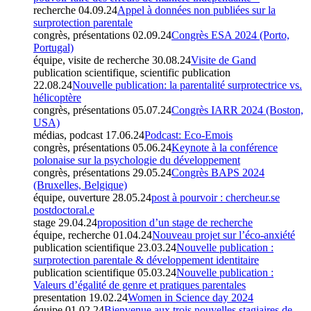
recherche
04.09.24
Appel à données non publiées sur la
surprotection parentale
congrès, présentations
02.09.24
Congrès ESA 2024 (Porto,
Portugal)
équipe, visite de recherche
30.08.24
Visite de Gand
publication scientifique, scientific publication
22.08.24
Nouvelle publication: la parentalité surprotectrice vs.
hélicoptère
congrès, présentations
05.07.24
Congrès IARR 2024 (Boston,
USA)
médias, podcast
17.06.24
Podcast: Eco-Emois
congrès, présentations
05.06.24
Keynote à la conférence
polonaise sur la psychologie du développement
congrès, présentations
29.05.24
Congrès BAPS 2024
(Bruxelles, Belgique)
équipe, ouverture
28.05.24
post à pourvoir : chercheur.se
postdoctoral.e
stage
29.04.24
proposition d’un stage de recherche
équipe, recherche
01.04.24
Nouveau projet sur l’éco-anxiété
publication scientifique
23.03.24
Nouvelle publication :
surprotection parentale & développement identitaire
publication scientifique
05.03.24
Nouvelle publication :
Valeurs d’égalité de genre et pratiques parentales
presentation
19.02.24
Women in Science day 2024
équipe
01.02.24
Bienvenue aux trois nouvelles stagiaires de