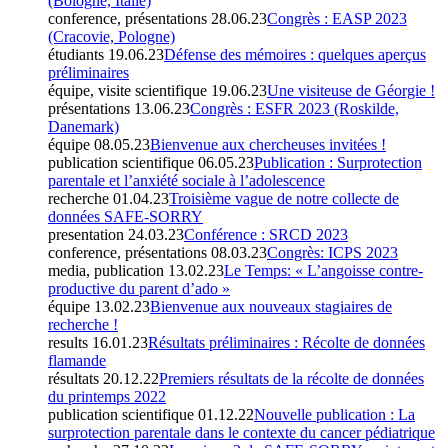
(Bologne, Italie)
conference, présentations
28.06.23
Congrès : EASP 2023
(Cracovie, Pologne)
étudiants
19.06.23
Défense des mémoires : quelques aperçus
préliminaires
équipe, visite scientifique
19.06.23
Une visiteuse de Géorgie !
présentations
13.06.23
Congrès : ESFR 2023 (Roskilde,
Danemark)
équipe
08.05.23
Bienvenue aux chercheuses invitées !
publication scientifique
06.05.23
Publication : Surprotection
parentale et l’anxiété sociale à l’adolescence
recherche
01.04.23
Troisième vague de notre collecte de
données SAFE-SORRY
presentation
24.03.23
Conférence : SRCD 2023
conference, présentations
08.03.23
Congrès: ICPS 2023
media, publication
13.02.23
Le Temps: « L’angoisse contre-
productive du parent d’ado »
équipe
13.02.23
Bienvenue aux nouveaux stagiaires de
recherche !
results
16.01.23
Résultats préliminaires : Récolte de données
flamande
résultats
20.12.22
Premiers résultats de la récolte de données
du printemps 2022
publication scientifique
01.12.22
Nouvelle publication : La
surprotection parentale dans le contexte du cancer pédiatrique