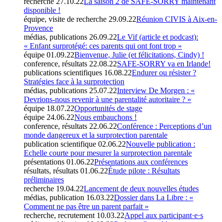
recherche
27.10.22
La saison 2 de SAFE-SORRY maintenant
disponible !
équipe, visite de recherche
29.09.22
Réunion CIVIS à Aix-en-
Provence
médias, publications
26.09.22
Le Vif (article et podcast):
« Enfant surprotégé: ces parents qui ont font trop »
équipe
01.09.22
Bienvenue, Julie (et félicitations, Cindy) !
conference, résultats
22.08.22
SAFE-SORRY va en Irlande!
publications scientifiques
16.08.22
Endurer ou résister ?
Stratégies face à la surprotection
médias, publications
25.07.22
Interview De Morgen : «
Devrions-nous revenir à une parentalité autoritaire ? »
équipe
18.07.22
Opportunités de stage
équipe
24.06.22
Nous embauchons !
conference, résultats
22.06.22
Conférence : Perceptions d’un
monde dangereux et la surprotection parentale
publication scientifique
02.06.22
Nouvelle publication :
Echelle courte pour mesurer la surprotection parentale
présentations
01.06.22
Présentations aux conférences
résultats, résultats
01.06.22
Étude pilote : Résultats
préliminaires
recherche
19.04.22
Lancement de deux nouvelles études
médias, publication
16.03.22
Dossier dans La Libre : «
Comment ne pas être un parent parfait »
recherche, recrutement
10.03.22
Appel aux participant·e·s