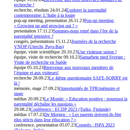
recherche !
recherche, résultats
24.01.24
Explorer la parentalité
contemporaine: L’Italie à la loupe
pop-up meeting, presentation
26.11.23
Pop-up meeting:
« Growing up and growing out ? »
presentation
17.11.23
Sommes-nous entré dans l’ère de la
parentalité intensive ?
congrès, présentations
15.11.23
Journées de la recherche
VNOP (Utrecht, Pays-Bas)
équipe, visite scientifique
20.10.23
Une visiteuse suisse !
équipe, visite de recherche
09.10.23
Samarbete med Sverige :
Visite de recherche en Suède
équipe
05.10.23
Bienvenue aux nouveaux membres de
l’équipe et aux visiteurs!
recherche
28.09.23
Le 4ième questionnaire SAFE-SORRY est
là !
mémoire, stage
27.09.23
Opportunités de TPR/mémoire et
stage
médias
20.09.23
Le Monde: « Education positive : pourquoi la
parentalité déchaîne les passions »
29.08.23
Conférence : ECDP 2023 (Turku, Finlande)
médias
17.07.23
De Morgen : « Les parents doivent-ils être
plus stricts dans leur éducation ? »
conference, presentation
05.07.23
Congrès : ISPA 2023