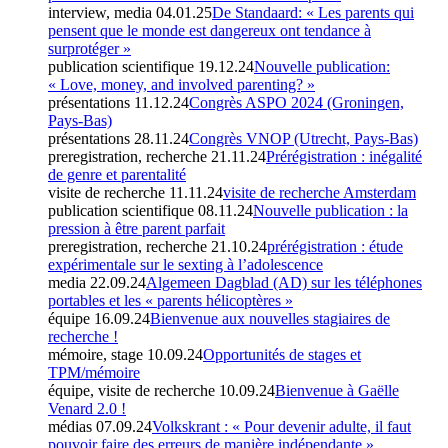
interview, media
04.01.25
De Standaard: « Les parents qui
pensent que le monde est dangereux ont tendance à
surprotéger »
publication scientifique
19.12.24
Nouvelle publication:
« Love, money, and involved parenting? »
présentations
11.12.24
Congrès ASPO 2024 (Groningen,
Pays-Bas)
présentations
28.11.24
Congrès VNOP (Utrecht, Pays-Bas)
preregistration, recherche
21.11.24
Prérégistration : inégalité
de genre et parentalité
visite de recherche
11.11.24
visite de recherche Amsterdam
publication scientifique
08.11.24
Nouvelle publication : la
pression à être parent parfait
preregistration, recherche
21.10.24
prérégistration : étude
expérimentale sur le sexting à l’adolescence
media
22.09.24
Algemeen Dagblad (AD) sur les téléphones
portables et les « parents hélicoptères »
équipe
16.09.24
Bienvenue aux nouvelles stagiaires de
recherche !
mémoire, stage
10.09.24
Opportunités de stages et
TPM/mémoire
équipe, visite de recherche
10.09.24
Bienvenue à Gaëlle
Venard 2.0 !
médias
07.09.24
Volkskrant : « Pour devenir adulte, il faut
pouvoir faire des erreurs de manière indépendante »