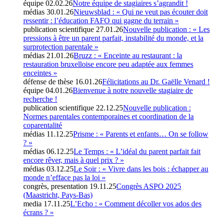
équipe
02.02.26
Notre équipe de stagiaires s’agrandit !
médias
30.01.26
Nieuwsblad : « Qui ne veut pas écouter doit
ressentir : l’éducation FAFO qui gagne du terrain »
publication scientifique
27.01.26
Nouvelle publication : « Les
pressions à être un parent parfait, instabilité du monde, et la
surprotection parentale »
médias
21.01.26
Bruzz : « Enceinte au restaurant : la
restauration bruxelloise encore peu adaptée aux femmes
enceintes »
défense de thèse
16.01.26
Félicitations au Dr. Gaëlle Venard !
équipe
04.01.26
Bienvenue à notre nouvelle stagiaire de
recherche !
publication scientifique
22.12.25
Nouvelle publication :
Normes parentales contemporaines et coordination de la
coparentalité
médias
11.12.25
Prisme : « Parents et enfants… On se follow
? »
médias
06.12.25
Le Temps : « L’idéal du parent parfait fait
encore rêver, mais à quel prix ? »
médias
03.12.25
Le Soir : « Vivre dans les bois : échapper au
monde n’efface pas la loi »
congrès, presentation
19.11.25
Congrès ASPO 2025
(Maastricht, Pays-Bas)
media
17.11.25
L’Echo : « Comment décoller vos ados des
écrans ? »