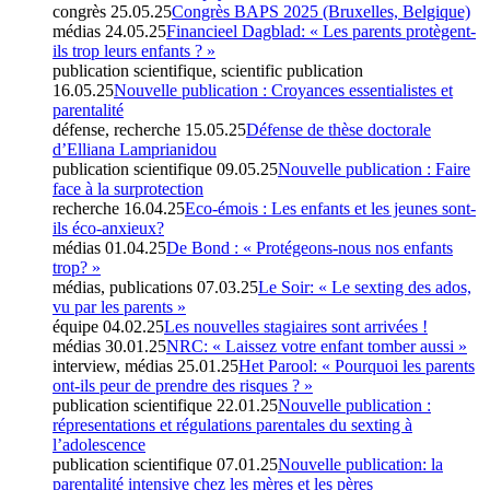
congrès
25.05.25
Congrès BAPS 2025 (Bruxelles, Belgique)
médias
24.05.25
Financieel Dagblad: « Les parents protègent-
ils trop leurs enfants ? »
publication scientifique, scientific publication
16.05.25
Nouvelle publication : Croyances essentialistes et
parentalité
défense, recherche
15.05.25
Défense de thèse doctorale
d’Elliana Lamprianidou
publication scientifique
09.05.25
Nouvelle publication : Faire
face à la surprotection
recherche
16.04.25
Eco-émois : Les enfants et les jeunes sont-
ils éco-anxieux?
médias
01.04.25
De Bond : « Protégeons-nous nos enfants
trop? »
médias, publications
07.03.25
Le Soir: « Le sexting des ados,
vu par les parents »
équipe
04.02.25
Les nouvelles stagiaires sont arrivées !
médias
30.01.25
NRC: « Laissez votre enfant tomber aussi »
interview, médias
25.01.25
Het Parool: « Pourquoi les parents
ont-ils peur de prendre des risques ? »
publication scientifique
22.01.25
Nouvelle publication :
répresentations et régulations parentales du sexting à
l’adolescence
publication scientifique
07.01.25
Nouvelle publication: la
parentalité intensive chez les mères et les pères