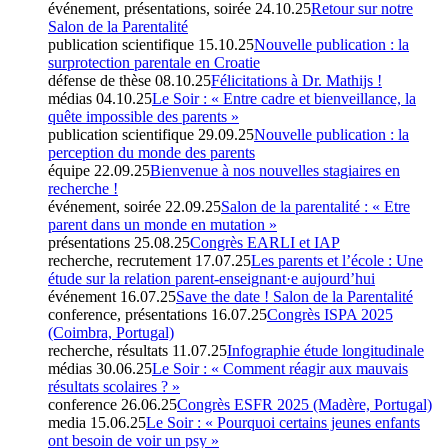
événement, présentations, soirée
24.10.25
Retour sur notre
Salon de la Parentalité
publication scientifique
15.10.25
Nouvelle publication : la
surprotection parentale en Croatie
défense de thèse
08.10.25
Félicitations à Dr. Mathijs !
médias
04.10.25
Le Soir : « Entre cadre et bienveillance, la
quête impossible des parents »
publication scientifique
29.09.25
Nouvelle publication : la
perception du monde des parents
équipe
22.09.25
Bienvenue à nos nouvelles stagiaires en
recherche !
événement, soirée
22.09.25
Salon de la parentalité : « Etre
parent dans un monde en mutation »
présentations
25.08.25
Congrès EARLI et IAP
recherche, recrutement
17.07.25
Les parents et l’école : Une
étude sur la relation parent-enseignant·e aujourd’hui
événement
16.07.25
Save the date ! Salon de la Parentalité
conference, présentations
16.07.25
Congrès ISPA 2025
(Coimbra, Portugal)
recherche, résultats
11.07.25
Infographie étude longitudinale
médias
30.06.25
Le Soir : « Comment réagir aux mauvais
résultats scolaires ? »
conference
26.06.25
Congrès ESFR 2025 (Madère, Portugal)
media
15.06.25
Le Soir : « Pourquoi certains jeunes enfants
ont besoin de voir un psy »