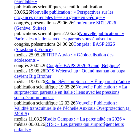
parentalité »
publications scientifiques, scientific publication
30.06.26
Nouvelle publication : « Perspectives sur les
croyances parentales liées au genre en Géorgie »
congrès, présentations
29.06.26
Conférence SDT 2026
(Genève, Suisse)
publications scientifiques
27.06.26
Nouvelle publication : «
Parfois les relations avec les parents vous épuisent »
congrès, présentations
24.06.26
Congrès : EASP 2026
(Strasbourg, France)
médias
25.05.26
RTBF Auvio : « Géolocalisation des
adolescents »
congrès
20.05.26
Congrès BAPS 2026 (Gand, Belgique)
médias
19.05.26
EOS Wetenschap : Quand maman ou papa
devient Big Brother
médias
19.05.26
Radiotélévision Suisse : « Être parent d’ado »
publication scientifique
19.05.26
Nouvelle Publication : « La
surprotection parentale en Italie : liens avec les pressions
socio-économiques »
publication scientifique
12.03.26
Nouvelle Publication :
Validité transculturelle de l’échelle Anxious Overprotection (s-
MOPS)
médias
11.03.26
Radio Campus : « La parentalité en 2026 »
médias
06.03.26
RTS : « Les parents qui surprotègent leurs
enfants »