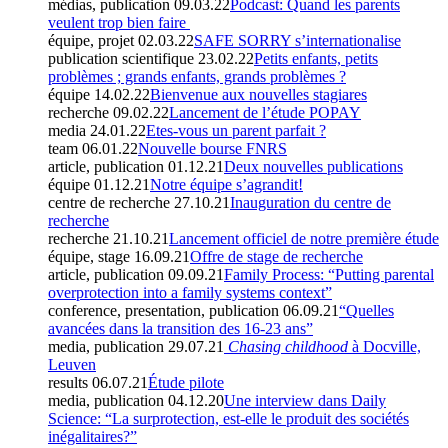
médias, publication
09.03.22
Podcast: Quand les parents
veulent trop bien faire
équipe, projet
02.03.22
SAFE SORRY s’internationalise
publication scientifique
23.02.22
Petits enfants, petits
problèmes ; grands enfants, grands problèmes ?
équipe
14.02.22
Bienvenue aux nouvelles stagiares
recherche
09.02.22
Lancement de l’étude POPAY
media
24.01.22
Etes-vous un parent parfait ?
team
06.01.22
Nouvelle bourse FNRS
article, publication
01.12.21
Deux nouvelles publications
équipe
01.12.21
Notre équipe s’agrandit!
centre de recherche
27.10.21
Inauguration du centre de
recherche
recherche
21.10.21
Lancement officiel de notre première étude
équipe, stage
16.09.21
Offre de stage de recherche
article, publication
09.09.21
Family Process: “Putting parental
overprotection into a family systems context”
conference, presentation, publication
06.09.21
“Quelles
avancées dans la transition des 16-23 ans”
media, publication
29.07.21
Chasing childhood
à Docville,
Leuven
results
06.07.21
Étude pilote
media, publication
04.12.20
Une interview dans Daily
Science: “La surprotection, est-elle le produit des sociétés
inégalitaires?”