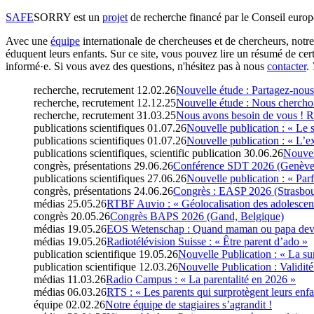
SAFE
SORRY
est un
projet
de recherche financé par le Conseil europ
Avec une
équipe
internationale de chercheuses et de chercheurs, notre
éduquent leurs enfants. Sur ce site, vous pouvez lire un résumé de ce
informé·e. Si vous avez des questions, n'hésitez pas à nous
contacter
.
recherche, recrutement
12.02.26
Nouvelle étude : Partagez-nous
recherche, recrutement
12.12.25
Nouvelle étude : Nous cherchon
recherche, recrutement
31.03.25
Nous avons besoin de vous ! R
publications scientifiques
01.07.26
Nouvelle publication : « Le 
publications scientifiques
01.07.26
Nouvelle publication : « L’e
publications scientifiques, scientific publication
30.06.26
Nouvell
congrès, présentations
29.06.26
Conférence SDT 2026 (Genève,
publications scientifiques
27.06.26
Nouvelle publication : « Parf
congrès, présentations
24.06.26
Congrès : EASP 2026 (Strasbou
médias
25.05.26
RTBF Auvio : « Géolocalisation des adolescen
congrès
20.05.26
Congrès BAPS 2026 (Gand, Belgique)
médias
19.05.26
EOS Wetenschap : Quand maman ou papa devi
médias
19.05.26
Radiotélévision Suisse : « Être parent d’ado »
publication scientifique
19.05.26
Nouvelle Publication : « La sur
publication scientifique
12.03.26
Nouvelle Publication : Validit
médias
11.03.26
Radio Campus : « La parentalité en 2026 »
médias
06.03.26
RTS : « Les parents qui surprotègent leurs enfa
équipe
02.02.26
Notre équipe de stagiaires s’agrandit !