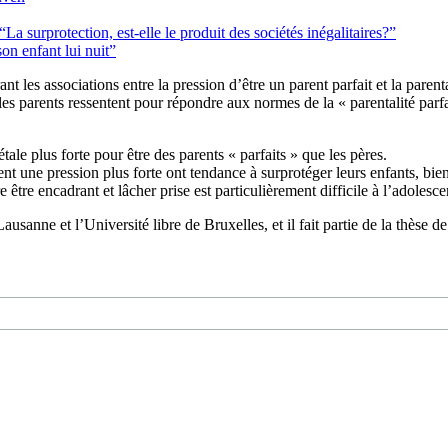
a surprotection, est-elle le produit des sociétés inégalitaires?”
n enfant lui nuit”
t les associations entre la pression d’être un parent parfait et la parent
s parents ressentent pour répondre aux normes de la « parentalité parfai
ale plus forte pour être des parents « parfaits » que les pères.
ent une pression plus forte ont tendance à surprotéger leurs enfants, bien
être encadrant et lâcher prise est particulièrement difficile à l’adolesce
 Lausanne et l’Université libre de Bruxelles, et il fait partie de la thèse 