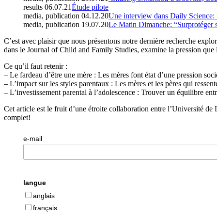
results
06.07.21
Étude pilote
media, publication
04.12.20
Une interview dans Daily Science: “L
media, publication
19.07.20
Le Matin Dimanche: “Surprotéger so
C’est avec plaisir que nous présentons notre dernière recherche exploran
dans le Journal of Child and Family Studies, examine la pression que le
Ce qu’il faut retenir :
– Le fardeau d’être une mère : Les mères font état d’une pression sociét
– L’impact sur les styles parentaux : Les mères et les pères qui ressent
– L’investissement parental à l’adolescence : Trouver un équilibre entre 
Cet article est le fruit d’une étroite collaboration entre l’Université de
complet!
e-mail
langue
anglais
français