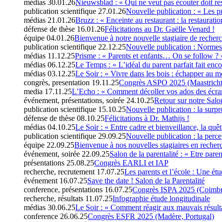
médias
30.01.26
Nieuwsblad : « Qui ne veut pas écouter doit re
publication scientifique
27.01.26
Nouvelle publication : « Les pre
médias
21.01.26
Bruzz : « Enceinte au restaurant : la restaurat
défense de thèse
16.01.26
Félicitations au Dr. Gaëlle Venard !
équipe
04.01.26
Bienvenue à notre nouvelle stagiaire de recherc
publication scientifique
22.12.25
Nouvelle publication : Normes 
médias
11.12.25
Prisme : « Parents et enfants… On se follow ? 
médias
06.12.25
Le Temps : « L’idéal du parent parfait fait enco
médias
03.12.25
Le Soir : « Vivre dans les bois : échapper au m
congrès, presentation
19.11.25
Congrès ASPO 2025 (Maastricht
media
17.11.25
L’Echo : « Comment décoller vos ados des écra
événement, présentations, soirée
24.10.25
Retour sur notre Salon
publication scientifique
15.10.25
Nouvelle publication : la surpr
défense de thèse
08.10.25
Félicitations à Dr. Mathijs !
médias
04.10.25
Le Soir : « Entre cadre et bienveillance, la quê
publication scientifique
29.09.25
Nouvelle publication : la perc
équipe
22.09.25
Bienvenue à nos nouvelles stagiaires en recher
événement, soirée
22.09.25
Salon de la parentalité : « Etre par
présentations
25.08.25
Congrès EARLI et IAP
recherche, recrutement
17.07.25
Les parents et l’école : Une étu
événement
16.07.25
Save the date ! Salon de la Parentalité
conference, présentations
16.07.25
Congrès ISPA 2025 (Coimbra
recherche, résultats
11.07.25
Infographie étude longitudinale
médias
30.06.25
Le Soir : « Comment réagir aux mauvais résulta
conference
26.06.25
Congrès ESFR 2025 (Madère, Portugal)