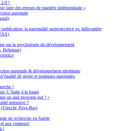
2.0 !
voir faire des erreurs de manière indépendante »
ection parentale
ugal)
publication: la parentalité surprotectrice vs. hélicoptère
 USA)
ise sur la psychologie du développement
, Belgique)
ctoral.e
ection parentale & développement identitaire
d’égalité de genre et pratiques parentales
herche !
e: L’Italie à la loupe
ng up and growing out ? »
lité intensive ?
 (Utrecht, Pays-Bas)
site de recherche en Suède
t aux visiteurs!
à !