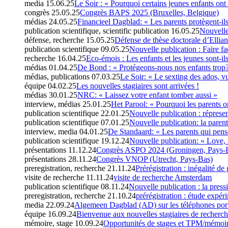
media
15.06.25
Le Soir : « Pourquoi certains jeunes enfants ont
congrès
25.05.25
Congrès BAPS 2025 (Bruxelles, Belgique)
médias
24.05.25
Financieel Dagblad: « Les parents protègent-ils
publication scientifique, scientific publication
16.05.25
Nouvelle 
défense, recherche
15.05.25
Défense de thèse doctorale d’Elli
publication scientifique
09.05.25
Nouvelle publication : Faire fa
recherche
16.04.25
Eco-émois : Les enfants et les jeunes sont-i
médias
01.04.25
De Bond : « Protégeons-nous nos enfants trop
médias, publications
07.03.25
Le Soir: « Le sexting des ados, vu
équipe
04.02.25
Les nouvelles stagiaires sont arrivées !
médias
30.01.25
NRC: « Laissez votre enfant tomber aussi »
interview, médias
25.01.25
Het Parool: « Pourquoi les parents on
publication scientifique
22.01.25
Nouvelle publication : répresen
publication scientifique
07.01.25
Nouvelle publication: la parenta
interview, media
04.01.25
De Standaard: « Les parents qui pens
publication scientifique
19.12.24
Nouvelle publication: « Love,
présentations
11.12.24
Congrès ASPO 2024 (Groningen, Pays-
présentations
28.11.24
Congrès VNOP (Utrecht, Pays-Bas)
preregistration, recherche
21.11.24
Prérégistration : inégalité de 
visite de recherche
11.11.24
visite de recherche Amsterdam
publication scientifique
08.11.24
Nouvelle publication : la pressi
preregistration, recherche
21.10.24
prérégistration : étude expér
media
22.09.24
Algemeen Dagblad (AD) sur les téléphones portab
équipe
16.09.24
Bienvenue aux nouvelles stagiaires de recherch
mémoire, stage
10.09.24
Opportunités de stages et TPM/mémoi