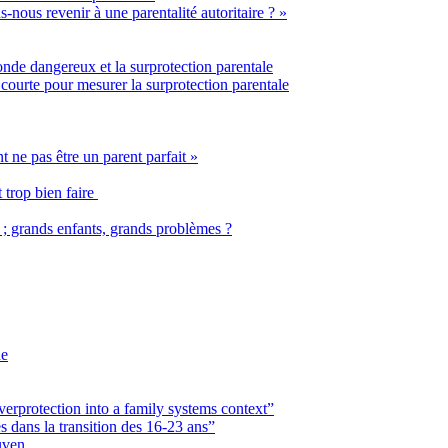
nous revenir à une parentalité autoritaire ? »
nde dangereux et la surprotection parentale
 courte pour mesurer la surprotection parentale
ne pas être un parent parfait »
 trop bien faire
s ; grands enfants, grands problèmes ?
he
verprotection into a family systems context”
 dans la transition des 16-23 ans”
uven