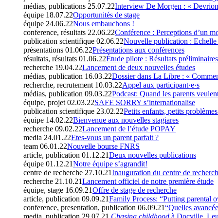
médias, publications
25.07.22
Interview De Morgen : « Devrions-
équipe
18.07.22
Opportunités de stage
équipe
24.06.22
Nous embauchons !
conference, résultats
22.06.22
Conférence : Perceptions d’un mo
publication scientifique
02.06.22
Nouvelle publication : Echelle
présentations
01.06.22
Présentations aux conférences
résultats, résultats
01.06.22
Étude pilote : Résultats préliminaires
recherche
19.04.22
Lancement de deux nouvelles études
médias, publication
16.03.22
Dossier dans La Libre : « Comment 
recherche, recrutement
10.03.22
Appel aux participant·e·s
médias, publication
09.03.22
Podcast: Quand les parents veulent
équipe, projet
02.03.22
SAFE SORRY s’internationalise
publication scientifique
23.02.22
Petits enfants, petits problème
équipe
14.02.22
Bienvenue aux nouvelles stagiares
recherche
09.02.22
Lancement de l’étude POPAY
media
24.01.22
Etes-vous un parent parfait ?
team
06.01.22
Nouvelle bourse FNRS
article, publication
01.12.21
Deux nouvelles publications
équipe
01.12.21
Notre équipe s’agrandit!
centre de recherche
27.10.21
Inauguration du centre de recherc
recherche
21.10.21
Lancement officiel de notre première étude
équipe, stage
16.09.21
Offre de stage de recherche
article, publication
09.09.21
Family Process: “Putting parental o
conference, presentation, publication
06.09.21
“Quelles avancées
media, publication
29.07.21
Chasing childhood
à Docville, Le