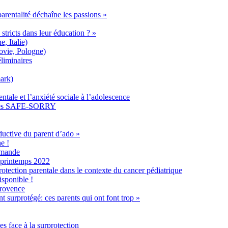
arentalité déchaîne les passions »
stricts dans leur éducation ? »
, Italie)
vie, Pologne)
liminaires
ark)
entale et l’anxiété sociale à l’adolescence
nnées SAFE-SORRY
uctive du parent d’ado »
e !
lamande
u printemps 2022
rotection parentale dans le contexte du cancer pédiatrique
sponible !
rovence
nt surprotégé: ces parents qui ont font trop »
es face à la surprotection