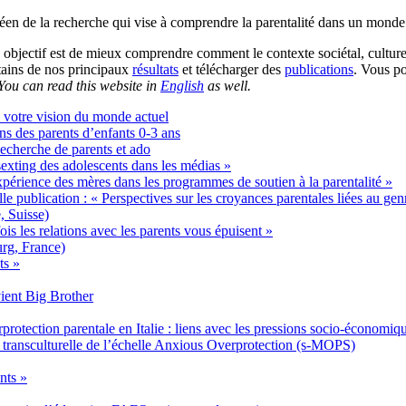
éen de la recherche qui vise à comprendre la parentalité dans un monde 
 objectif est de mieux comprendre comment le contexte sociétal, culture
rtains de nos principaux
résultats
et télécharger des
publications
. Vous p
You can read this website in
English
as well.
 votre vision du monde actuel
s des parents d’enfants 0-3 ans
echerche de parents et ado
sexting des adolescents dans les médias »
xpérience des mères dans les programmes de soutien à la parentalité »
e publication : « Perspectives sur les croyances parentales liées au ge
 Suisse)
ois les relations avec les parents vous épuisent »
rg, France)
ts »
ent Big Brother
protection parentale en Italie : liens avec les pressions socio-économiq
é transculturelle de l’échelle Anxious Overprotection (s-MOPS)
nts »