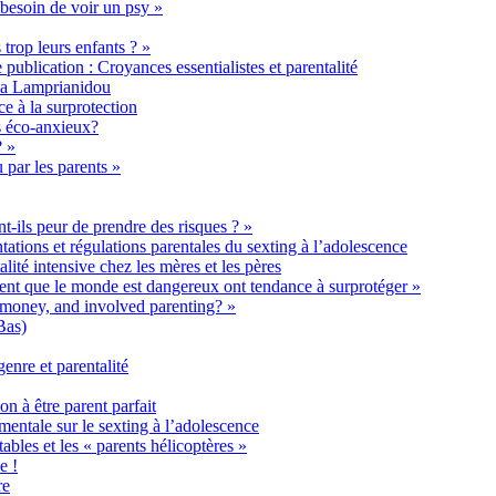
 besoin de voir un psy »
 trop leurs enfants ? »
publication : Croyances essentialistes et parentalité
ana Lamprianidou
ce à la surprotection
ls éco-anxieux?
? »
 par les parents »
t-ils peur de prendre des risques ? »
tations et régulations parentales du sexting à l’adolescence
lité intensive chez les mères et les pères
ent que le monde est dangereux ont tendance à surprotéger »
 money, and involved parenting? »
Bas)
genre et parentalité
on à être parent parfait
imentale sur le sexting à l’adolescence
les et les « parents hélicoptères »
e !
re