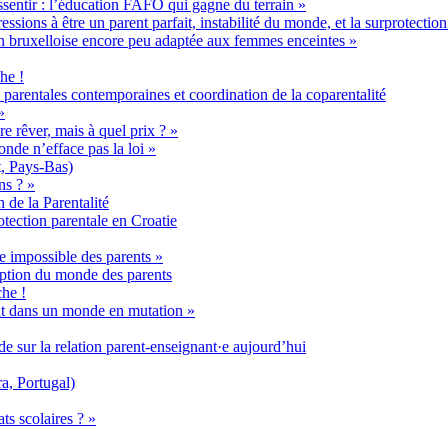
ssentir : l’éducation FAFO qui gagne du terrain »
ssions à être un parent parfait, instabilité du monde, et la surprotection
ion bruxelloise encore peu adaptée aux femmes enceintes »
he !
parentales contemporaines et coordination de la coparentalité
»
re rêver, mais à quel prix ? »
onde n’efface pas la loi »
, Pays-Bas)
ns ? »
 de la Parentalité
otection parentale en Croatie
te impossible des parents »
eption du monde des parents
che !
ent dans un monde en mutation »
de sur la relation parent-enseignant·e aujourd’hui
, Portugal)
ts scolaires ? »