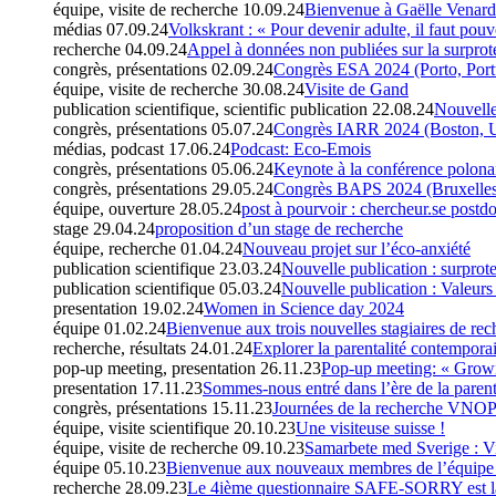
équipe, visite de recherche
10.09.24
Bienvenue à Gaëlle Venard 
médias
07.09.24
Volkskrant : « Pour devenir adulte, il faut pou
recherche
04.09.24
Appel à données non publiées sur la surprot
congrès, présentations
02.09.24
Congrès ESA 2024 (Porto, Port
équipe, visite de recherche
30.08.24
Visite de Gand
publication scientifique, scientific publication
22.08.24
Nouvelle 
congrès, présentations
05.07.24
Congrès IARR 2024 (Boston,
médias, podcast
17.06.24
Podcast: Eco-Emois
congrès, présentations
05.06.24
Keynote à la conférence polona
congrès, présentations
29.05.24
Congrès BAPS 2024 (Bruxelles
équipe, ouverture
28.05.24
post à pourvoir : chercheur.se postdo
stage
29.04.24
proposition d’un stage de recherche
équipe, recherche
01.04.24
Nouveau projet sur l’éco-anxiété
publication scientifique
23.03.24
Nouvelle publication : surprot
publication scientifique
05.03.24
Nouvelle publication : Valeurs 
presentation
19.02.24
Women in Science day 2024
équipe
01.02.24
Bienvenue aux trois nouvelles stagiaires de rec
recherche, résultats
24.01.24
Explorer la parentalité contemporain
pop-up meeting, presentation
26.11.23
Pop-up meeting: « Growi
presentation
17.11.23
Sommes-nous entré dans l’ère de la parenta
congrès, présentations
15.11.23
Journées de la recherche VNOP
équipe, visite scientifique
20.10.23
Une visiteuse suisse !
équipe, visite de recherche
09.10.23
Samarbete med Sverige : Vi
équipe
05.10.23
Bienvenue aux nouveaux membres de l’équipe e
recherche
28.09.23
Le 4ième questionnaire SAFE-SORRY est l