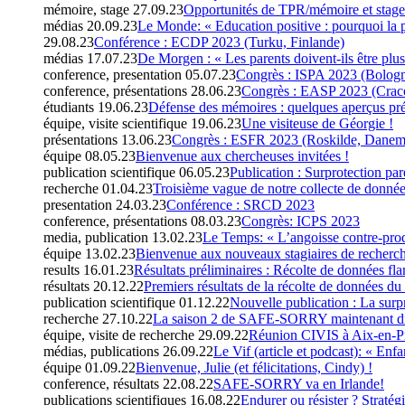
mémoire, stage
27.09.23
Opportunités de TPR/mémoire et stage
médias
20.09.23
Le Monde: « Education positive : pourquoi la p
29.08.23
Conférence : ECDP 2023 (Turku, Finlande)
médias
17.07.23
De Morgen : « Les parents doivent-ils être plus 
conference, presentation
05.07.23
Congrès : ISPA 2023 (Bologne
conference, présentations
28.06.23
Congrès : EASP 2023 (Craco
étudiants
19.06.23
Défense des mémoires : quelques aperçus pré
équipe, visite scientifique
19.06.23
Une visiteuse de Géorgie !
présentations
13.06.23
Congrès : ESFR 2023 (Roskilde, Danem
équipe
08.05.23
Bienvenue aux chercheuses invitées !
publication scientifique
06.05.23
Publication : Surprotection par
recherche
01.04.23
Troisième vague de notre collecte de do
presentation
24.03.23
Conférence : SRCD 2023
conference, présentations
08.03.23
Congrès: ICPS 2023
media, publication
13.02.23
Le Temps: « L’angoisse contre-prod
équipe
13.02.23
Bienvenue aux nouveaux stagiaires de recherch
results
16.01.23
Résultats préliminaires : Récolte de données f
résultats
20.12.22
Premiers résultats de la récolte de données d
publication scientifique
01.12.22
Nouvelle publication : La surp
recherche
27.10.22
La saison 2 de SAFE-SORRY maintenant di
équipe, visite de recherche
29.09.22
Réunion CIVIS à Aix-en-P
médias, publications
26.09.22
Le Vif (article et podcast): « Enfa
équipe
01.09.22
Bienvenue, Julie (et félicitations, Cindy) !
conference, résultats
22.08.22
SAFE-SORRY va en Irlande!
publications scientifiques
16.08.22
Endurer ou résister ? Stratégi