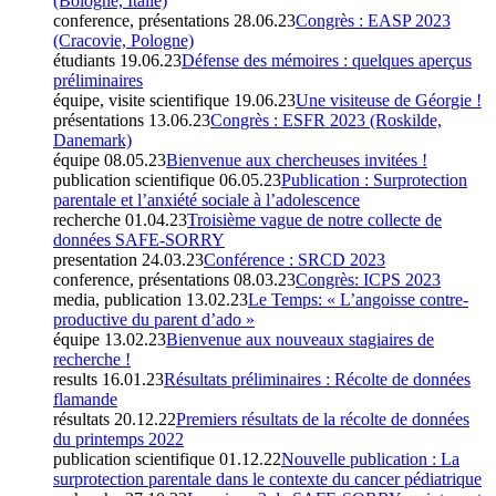
(Bologne, Italie)
conference, présentations
28.06.23
Congrès : EASP 2023
(Cracovie, Pologne)
étudiants
19.06.23
Défense des mémoires : quelques aperçus
préliminaires
équipe, visite scientifique
19.06.23
Une visiteuse de Géorgie !
présentations
13.06.23
Congrès : ESFR 2023 (Roskilde,
Danemark)
équipe
08.05.23
Bienvenue aux chercheuses invitées !
publication scientifique
06.05.23
Publication : Surprotection
parentale et l’anxiété sociale à l’adolescence
recherche
01.04.23
Troisième vague de notre collecte de
données SAFE-SORRY
presentation
24.03.23
Conférence : SRCD 2023
conference, présentations
08.03.23
Congrès: ICPS 2023
media, publication
13.02.23
Le Temps: « L’angoisse contre-
productive du parent d’ado »
équipe
13.02.23
Bienvenue aux nouveaux stagiaires de
recherche !
results
16.01.23
Résultats préliminaires : Récolte de données
flamande
résultats
20.12.22
Premiers résultats de la récolte de données
du printemps 2022
publication scientifique
01.12.22
Nouvelle publication : La
surprotection parentale dans le contexte du cancer pédiatrique