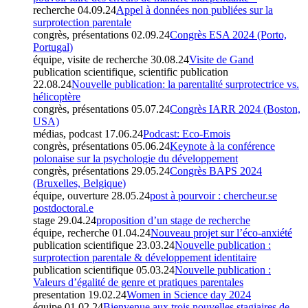
recherche
04.09.24
Appel à données non publiées sur la
surprotection parentale
congrès, présentations
02.09.24
Congrès ESA 2024 (Porto,
Portugal)
équipe, visite de recherche
30.08.24
Visite de Gand
publication scientifique, scientific publication
22.08.24
Nouvelle publication: la parentalité surprotectrice vs.
hélicoptère
congrès, présentations
05.07.24
Congrès IARR 2024 (Boston,
USA)
médias, podcast
17.06.24
Podcast: Eco-Emois
congrès, présentations
05.06.24
Keynote à la conférence
polonaise sur la psychologie du développement
congrès, présentations
29.05.24
Congrès BAPS 2024
(Bruxelles, Belgique)
équipe, ouverture
28.05.24
post à pourvoir : chercheur.se
postdoctoral.e
stage
29.04.24
proposition d’un stage de recherche
équipe, recherche
01.04.24
Nouveau projet sur l’éco-anxiété
publication scientifique
23.03.24
Nouvelle publication :
surprotection parentale & développement identitaire
publication scientifique
05.03.24
Nouvelle publication :
Valeurs d’égalité de genre et pratiques parentales
presentation
19.02.24
Women in Science day 2024
équipe
01.02.24
Bienvenue aux trois nouvelles stagiaires de