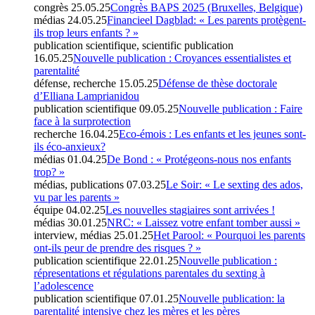
congrès
25.05.25
Congrès BAPS 2025 (Bruxelles, Belgique)
médias
24.05.25
Financieel Dagblad: « Les parents protègent-
ils trop leurs enfants ? »
publication scientifique, scientific publication
16.05.25
Nouvelle publication : Croyances essentialistes et
parentalité
défense, recherche
15.05.25
Défense de thèse doctorale
d’Elliana Lamprianidou
publication scientifique
09.05.25
Nouvelle publication : Faire
face à la surprotection
recherche
16.04.25
Eco-émois : Les enfants et les jeunes sont-
ils éco-anxieux?
médias
01.04.25
De Bond : « Protégeons-nous nos enfants
trop? »
médias, publications
07.03.25
Le Soir: « Le sexting des ados,
vu par les parents »
équipe
04.02.25
Les nouvelles stagiaires sont arrivées !
médias
30.01.25
NRC: « Laissez votre enfant tomber aussi »
interview, médias
25.01.25
Het Parool: « Pourquoi les parents
ont-ils peur de prendre des risques ? »
publication scientifique
22.01.25
Nouvelle publication :
répresentations et régulations parentales du sexting à
l’adolescence
publication scientifique
07.01.25
Nouvelle publication: la
parentalité intensive chez les mères et les pères