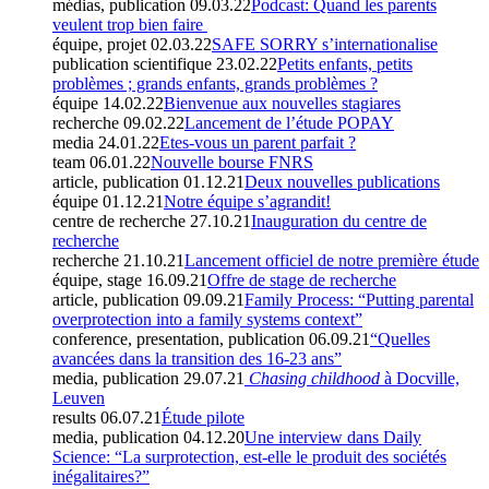
médias, publication
09.03.22
Podcast: Quand les parents
veulent trop bien faire
équipe, projet
02.03.22
SAFE SORRY s’internationalise
publication scientifique
23.02.22
Petits enfants, petits
problèmes ; grands enfants, grands problèmes ?
équipe
14.02.22
Bienvenue aux nouvelles stagiares
recherche
09.02.22
Lancement de l’étude POPAY
media
24.01.22
Etes-vous un parent parfait ?
team
06.01.22
Nouvelle bourse FNRS
article, publication
01.12.21
Deux nouvelles publications
équipe
01.12.21
Notre équipe s’agrandit!
centre de recherche
27.10.21
Inauguration du centre de
recherche
recherche
21.10.21
Lancement officiel de notre première étude
équipe, stage
16.09.21
Offre de stage de recherche
article, publication
09.09.21
Family Process: “Putting parental
overprotection into a family systems context”
conference, presentation, publication
06.09.21
“Quelles
avancées dans la transition des 16-23 ans”
media, publication
29.07.21
Chasing childhood
à Docville,
Leuven
results
06.07.21
Étude pilote
media, publication
04.12.20
Une interview dans Daily
Science: “La surprotection, est-elle le produit des sociétés
inégalitaires?”