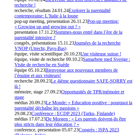
recherche !
recherche, résultats
24.01.24
Explorer la parentalité
contemporaine: L’Italie à la loupe
pop-up meeting, presentation
26.11.23
Pop-up meeting:
« Growing up and growing out ? »
presentation
17.11.23
Sommes-nous entré dans l’ère de la
parentalité intensive ?
congrès, présentations
15.11.23
Journées de la recherche
VNOP (Utrecht, Pays-Bas)
équipe, visite scientifique
20.10.23
Une visiteuse suisse !
équipe, visite de recherche
09.10.23
Samarbete med Sverige :
Visite de recherche en Suède
équipe
05.10.23
Bienvenue aux nouveaux membres de
l’équipe et aux visiteurs!
recherche
28.09.23
Le 4ième questionnaire SAFE-SORRY est
là !
mémoire, stage
27.09.23
Opportunités de TPR/mémoire et
stage
médias
20.09.23
Le Monde: « Education positive : pourquoi la
parentalité déchaîne les passions »
29.08.23
Conférence : ECDP 2023 (Turku, Finlande)
médias
17.07.23
De Morgen : « Les parents doivent-ils être
plus stricts dans leur éducation ? »
conference, presentation
05.07.23
Congrès : ISPA 2023