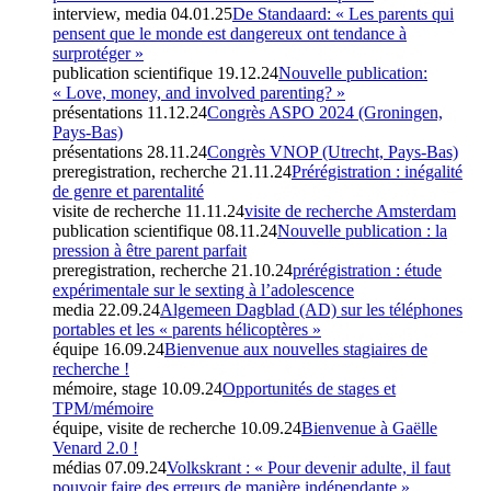
interview, media
04.01.25
De Standaard: « Les parents qui
pensent que le monde est dangereux ont tendance à
surprotéger »
publication scientifique
19.12.24
Nouvelle publication:
« Love, money, and involved parenting? »
présentations
11.12.24
Congrès ASPO 2024 (Groningen,
Pays-Bas)
présentations
28.11.24
Congrès VNOP (Utrecht, Pays-Bas)
preregistration, recherche
21.11.24
Prérégistration : inégalité
de genre et parentalité
visite de recherche
11.11.24
visite de recherche Amsterdam
publication scientifique
08.11.24
Nouvelle publication : la
pression à être parent parfait
preregistration, recherche
21.10.24
prérégistration : étude
expérimentale sur le sexting à l’adolescence
media
22.09.24
Algemeen Dagblad (AD) sur les téléphones
portables et les « parents hélicoptères »
équipe
16.09.24
Bienvenue aux nouvelles stagiaires de
recherche !
mémoire, stage
10.09.24
Opportunités de stages et
TPM/mémoire
équipe, visite de recherche
10.09.24
Bienvenue à Gaëlle
Venard 2.0 !
médias
07.09.24
Volkskrant : « Pour devenir adulte, il faut
pouvoir faire des erreurs de manière indépendante »