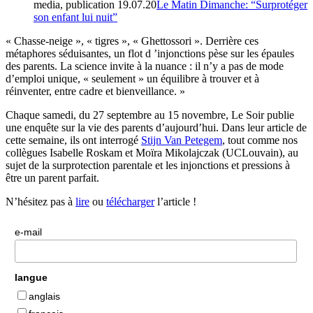
media, publication
19.07.20
Le Matin Dimanche: “Surprotéger
son enfant lui nuit”
« Chasse-neige », « tigres », « Ghettossori ». Derrière ces
métaphores séduisantes, un flot d ’injonctions pèse sur les épaules
des parents. La science invite à la nuance : il n’y a pas de mode
d’emploi unique, « seulement » un équilibre à trouver et à
réinventer, entre cadre et bienveillance. »
Chaque samedi, du 27 septembre au 15 novembre, Le Soir publie
une enquête sur la vie des parents d’aujourd’hui. Dans leur article de
cette semaine, ils ont interrogé
Stijn Van Petegem
, tout comme nos
collègues Isabelle Roskam et Moïra Mikolajczak (UCLouvain), au
sujet de la surprotection parentale et les injonctions et pressions à
être un parent parfait.
N’hésitez pas à
lire
ou
télécharger
l’article !
e-mail
langue
anglais