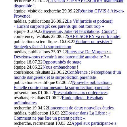
recherche
27.10.22
La saison 2 de SAFE-SORRY maintenant
disponible !
équipe, visite de recherche
29.09.22
Réunion CIVIS à Aix-en-
Provence
médias, publications
26.09.22
Le Vif (article et podcast):
« Enfant surprotégé: ces parents qui ont font trop »
équipe
01.09.22
Bienvenue, Julie (et félicitations, Cindy) !
conference, résultats
22.08.22
SAFE-SORRY va en Irlande!
publications scientifiques
16.08.22
Endurer ou résister ?
Stratégies face à la surprotection
médias, publications
25.07.22
Interview De Morgen : «
Devrions-nous revenir à une parentalité autoritaire ? »
équipe
18.07.22
Opportunités de stage
équipe
24.06.22
Nous embauchons !
conference, résultats
22.06.22
Conférence : Perceptions d’un
monde dangereux et la surprotection parentale
publication scientifique
02.06.22
Nouvelle publication :
Echelle courte pour mesurer la surprotection parentale
présentations
01.06.22
Présentations aux conférences
résultats, résultats
01.06.22
Étude pilote : Résultats
préliminaires
recherche
19.04.22
Lancement de deux nouvelles études
médias, publication
16.03.22
Dossier dans La Libre : «
Comment ne pas être un parent parfait »
recherche, recrutement
10.03.22
Appel aux participant·e·s