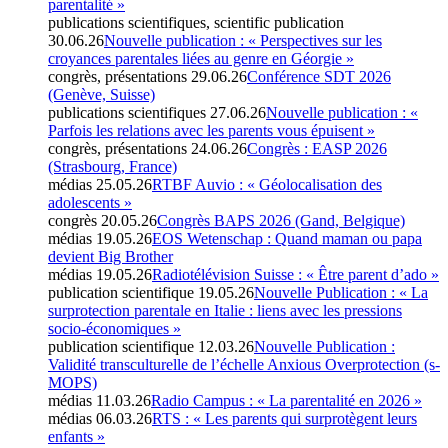
parentalité »
publications scientifiques, scientific publication
30.06.26
Nouvelle publication : « Perspectives sur les
croyances parentales liées au genre en Géorgie »
congrès, présentations
29.06.26
Conférence SDT 2026
(Genève, Suisse)
publications scientifiques
27.06.26
Nouvelle publication : «
Parfois les relations avec les parents vous épuisent »
congrès, présentations
24.06.26
Congrès : EASP 2026
(Strasbourg, France)
médias
25.05.26
RTBF Auvio : « Géolocalisation des
adolescents »
congrès
20.05.26
Congrès BAPS 2026 (Gand, Belgique)
médias
19.05.26
EOS Wetenschap : Quand maman ou papa
devient Big Brother
médias
19.05.26
Radiotélévision Suisse : « Être parent d’ado »
publication scientifique
19.05.26
Nouvelle Publication : « La
surprotection parentale en Italie : liens avec les pressions
socio-économiques »
publication scientifique
12.03.26
Nouvelle Publication :
Validité transculturelle de l’échelle Anxious Overprotection (s-
MOPS)
médias
11.03.26
Radio Campus : « La parentalité en 2026 »
médias
06.03.26
RTS : « Les parents qui surprotègent leurs
enfants »