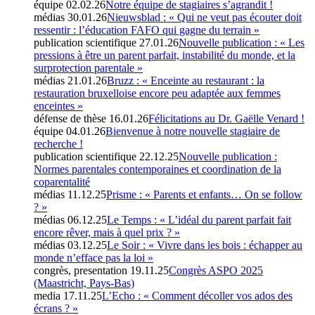
équipe
02.02.26
Notre équipe de stagiaires s’agrandit !
médias
30.01.26
Nieuwsblad : « Qui ne veut pas écouter doit
ressentir : l’éducation FAFO qui gagne du terrain »
publication scientifique
27.01.26
Nouvelle publication : « Les
pressions à être un parent parfait, instabilité du monde, et la
surprotection parentale »
médias
21.01.26
Bruzz : « Enceinte au restaurant : la
restauration bruxelloise encore peu adaptée aux femmes
enceintes »
défense de thèse
16.01.26
Félicitations au Dr. Gaëlle Venard !
équipe
04.01.26
Bienvenue à notre nouvelle stagiaire de
recherche !
publication scientifique
22.12.25
Nouvelle publication :
Normes parentales contemporaines et coordination de la
coparentalité
médias
11.12.25
Prisme : « Parents et enfants… On se follow
? »
médias
06.12.25
Le Temps : « L’idéal du parent parfait fait
encore rêver, mais à quel prix ? »
médias
03.12.25
Le Soir : « Vivre dans les bois : échapper au
monde n’efface pas la loi »
congrès, presentation
19.11.25
Congrès ASPO 2025
(Maastricht, Pays-Bas)
media
17.11.25
L’Echo : « Comment décoller vos ados des
écrans ? »