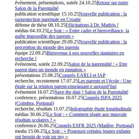
événement, présentations, soirée
24.10.25
Retour sur notre
Salon de la Parentalité
publication scientifique
15.10.25
Nouvelle publication : la
surprotection parentale en Croatie
défense de thèse
08.10.25
Félicitations à Dr. Mathijs !
médias
04.10.25
Le Soir : « Entre cadre et bienveillance, la
quête impossible des parents »
publication scientifique
29.09.25
Nouvelle publication : la
perception du monde des parents
équipe
22.09.25
Bienvenue à nos nouvelles stagiaires en
recherche !
événement, soirée
22.09.25
Salon de la parentalité : « Etre
parent dans un monde en mutation »
présentations
25.08.25
Congrès EARLI et IAP
recherche, recrutement
17.07.25
Les parents et l’école : Une
étude sur la relation parent-enseignant·e aujourd’hui
événement
16.07.25
Save the date ! Salon de la Parentalité
conference, présentations
16.07.25
Congrès ISPA 2025
(Coimbra, Portugal)
recherche, résultats
11.07.25
Infographie étude longitudinale
médias
30.06.25
Le Soir : « Comment réagir aux mauvais
résultats scolaires ? »
conference
26.06.25
Congrès ESFR 2025 (Madère, Portugal)
media
15.06.25
Le Soir : « Pourquoi certains jeunes enfants
ont besoin de voir un psy »