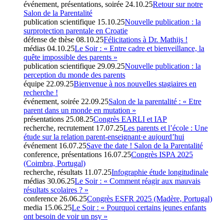
événement, présentations, soirée
24.10.25
Retour sur notre
Salon de la Parentalité
publication scientifique
15.10.25
Nouvelle publication : la
surprotection parentale en Croatie
défense de thèse
08.10.25
Félicitations à Dr. Mathijs !
médias
04.10.25
Le Soir : « Entre cadre et bienveillance, la
quête impossible des parents »
publication scientifique
29.09.25
Nouvelle publication : la
perception du monde des parents
équipe
22.09.25
Bienvenue à nos nouvelles stagiaires en
recherche !
événement, soirée
22.09.25
Salon de la parentalité : « Etre
parent dans un monde en mutation »
présentations
25.08.25
Congrès EARLI et IAP
recherche, recrutement
17.07.25
Les parents et l’école : Une
étude sur la relation parent-enseignant·e aujourd’hui
événement
16.07.25
Save the date ! Salon de la Parentalité
conference, présentations
16.07.25
Congrès ISPA 2025
(Coimbra, Portugal)
recherche, résultats
11.07.25
Infographie étude longitudinale
médias
30.06.25
Le Soir : « Comment réagir aux mauvais
résultats scolaires ? »
conference
26.06.25
Congrès ESFR 2025 (Madère, Portugal)
media
15.06.25
Le Soir : « Pourquoi certains jeunes enfants
ont besoin de voir un psy »