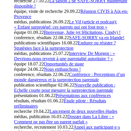
recherche
27.10.22
La saison 2 de SAFE-SORRY maintenant
disponible !
équipe, visite de recherche
29.09.22
Réunion CIVIS à Aix-en-
Provence
médias, publications
26.09.22
Le Vif (article et podcast):
« Enfant surprotégé: ces parents qui ont font trop »
équipe
01.09.22
Bienvenue, Julie (et félicitations, Cindy) !
conference, résultats
22.08.22
SAFE-SORRY va en Irlande!
publications scientifiques
16.08.22
Endurer ou résister ?
Stratégies face à la surprotection
médias, publications
25.07.22
Interview De Morgen : «
Devrions-nous revenir à une parentalité autoritaire ? »
équipe
18.07.22
Opportunités de stage
équipe
24.06.22
Nous embauchons !
conference, résultats
22.06.22
Conférence : Perceptions d’un
monde dangereux et la surprotection parentale
publication scientifique
02.06.22
Nouvelle publication :
Echelle courte pour mesurer la surprotection parentale
présentations
01.06.22
Présentations aux conférences
résultats, résultats
01.06.22
Étude pilote : Résultats
préliminaires
recherche
19.04.22
Lancement de deux nouvelles études
médias, publication
16.03.22
Dossier dans La Libre : «
Comment ne pas être un parent parfait »
recherche, recrutement
10.03.22
Appel aux participant·e·s