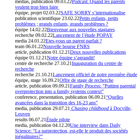
médias, publication
09.03.22
Podcast: Quand les parents
veulent trop bien faire
équipe, projet
02.03.22
SAFE SORRY s’internationalise
publication scientifique
23.02.22
Petits enfants, petits
problèmes ; grands enfants, grands problèmes ?
équipe
14.02.22
Bienvenue aux nouvelles stagiares
recherche
09.02.22
Lancement de l’étude POPAY
media
24.01.22
Etes-vous un parent parfait ?
team
06.01.22
Nouvelle bourse FNRS
article, publication
01.12.21
Deux nouvelles publications
équipe
01.12.21
Notre équipe s’agrandit!
centre de recherche
27.10.21
Inauguration du centre de
recherche
recherche
21.10.21
Lancement officiel de notre première étude
équipe, stage
16.09.21
Offre de stage de recherche
article, publication
09.09.21
Family Process: “Putting parental
overprotection into a family systems context”
conference, presentation, publication
06.09.21
“Quelles
avancées dans la transition des 16-23 ans”
media, publication
29.07.21
Chasing childhood
à Docville,
Leuven
results
06.07.21
Étude pilote
media, publication
04.12.20
Une interview dans Daily
Science: “La surprotection, est-elle le produit des sociétés
inégalitaires?”