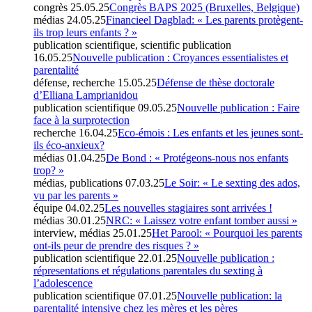
congrès
25.05.25
Congrès BAPS 2025 (Bruxelles, Belgique)
médias
24.05.25
Financieel Dagblad: « Les parents protègent-
ils trop leurs enfants ? »
publication scientifique, scientific publication
16.05.25
Nouvelle publication : Croyances essentialistes et
parentalité
défense, recherche
15.05.25
Défense de thèse doctorale
d’Elliana Lamprianidou
publication scientifique
09.05.25
Nouvelle publication : Faire
face à la surprotection
recherche
16.04.25
Eco-émois : Les enfants et les jeunes sont-
ils éco-anxieux?
médias
01.04.25
De Bond : « Protégeons-nous nos enfants
trop? »
médias, publications
07.03.25
Le Soir: « Le sexting des ados,
vu par les parents »
équipe
04.02.25
Les nouvelles stagiaires sont arrivées !
médias
30.01.25
NRC: « Laissez votre enfant tomber aussi »
interview, médias
25.01.25
Het Parool: « Pourquoi les parents
ont-ils peur de prendre des risques ? »
publication scientifique
22.01.25
Nouvelle publication :
répresentations et régulations parentales du sexting à
l’adolescence
publication scientifique
07.01.25
Nouvelle publication: la
parentalité intensive chez les mères et les pères