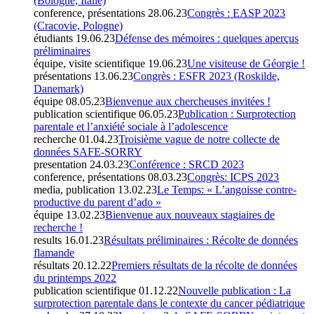
(Bologne, Italie)
conference, présentations
28.06.23
Congrès : EASP 2023
(Cracovie, Pologne)
étudiants
19.06.23
Défense des mémoires : quelques aperçus
préliminaires
équipe, visite scientifique
19.06.23
Une visiteuse de Géorgie !
présentations
13.06.23
Congrès : ESFR 2023 (Roskilde,
Danemark)
équipe
08.05.23
Bienvenue aux chercheuses invitées !
publication scientifique
06.05.23
Publication : Surprotection
parentale et l’anxiété sociale à l’adolescence
recherche
01.04.23
Troisième vague de notre collecte de
données SAFE-SORRY
presentation
24.03.23
Conférence : SRCD 2023
conference, présentations
08.03.23
Congrès: ICPS 2023
media, publication
13.02.23
Le Temps: « L’angoisse contre-
productive du parent d’ado »
équipe
13.02.23
Bienvenue aux nouveaux stagiaires de
recherche !
results
16.01.23
Résultats préliminaires : Récolte de données
flamande
résultats
20.12.22
Premiers résultats de la récolte de données
du printemps 2022
publication scientifique
01.12.22
Nouvelle publication : La
surprotection parentale dans le contexte du cancer pédiatrique