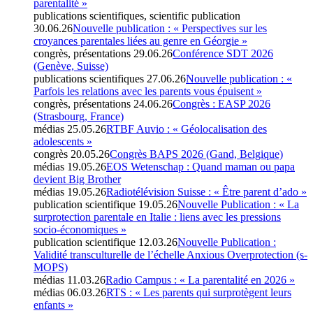
parentalité »
publications scientifiques, scientific publication
30.06.26
Nouvelle publication : « Perspectives sur les
croyances parentales liées au genre en Géorgie »
congrès, présentations
29.06.26
Conférence SDT 2026
(Genève, Suisse)
publications scientifiques
27.06.26
Nouvelle publication : «
Parfois les relations avec les parents vous épuisent »
congrès, présentations
24.06.26
Congrès : EASP 2026
(Strasbourg, France)
médias
25.05.26
RTBF Auvio : « Géolocalisation des
adolescents »
congrès
20.05.26
Congrès BAPS 2026 (Gand, Belgique)
médias
19.05.26
EOS Wetenschap : Quand maman ou papa
devient Big Brother
médias
19.05.26
Radiotélévision Suisse : « Être parent d’ado »
publication scientifique
19.05.26
Nouvelle Publication : « La
surprotection parentale en Italie : liens avec les pressions
socio-économiques »
publication scientifique
12.03.26
Nouvelle Publication :
Validité transculturelle de l’échelle Anxious Overprotection (s-
MOPS)
médias
11.03.26
Radio Campus : « La parentalité en 2026 »
médias
06.03.26
RTS : « Les parents qui surprotègent leurs
enfants »