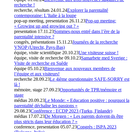
recherche !
recherche, résultats
24.01.24
Explorer la parentalité
contemporaine: L’Italie à la loupe
pop-up meeting, presentation
26.11.23
Pop-up meeting:
« Growing up and growing out ? »
presentation
17.11.23
Sommes-nous entré dans l’ère de la
parentalité intensive ?
congrès, présentations
15.11.23
Journées de la recherche
VNOP (Utrecht, Pays-Bas)
équipe, visite scientifique
20.10.23
Une visiteuse suisse !
équipe, visite de recherche
09.10.23
Samarbete med Sverige :
Visite de recherche en Suède
équipe
05.10.23
Bienvenue aux nouveaux membres de
l’équipe et aux visiteurs!
recherche
28.09.23
Le 4ième questionnaire SAFE-SORRY est
là !
mémoire, stage
27.09.23
Opportunités de TPR/mémoire et
stage
médias
20.09.23
Le Monde: « Education positive : pourquoi la
parentalité déchaîne les passions »
29.08.23
Conférence : ECDP 2023 (Turku, Finlande)
médias
17.07.23
De Morgen : « Les parents doivent-ils être
plus stricts dans leur éducation ? »
conference, presentation
05.07.23
Congrès : ISPA 2023