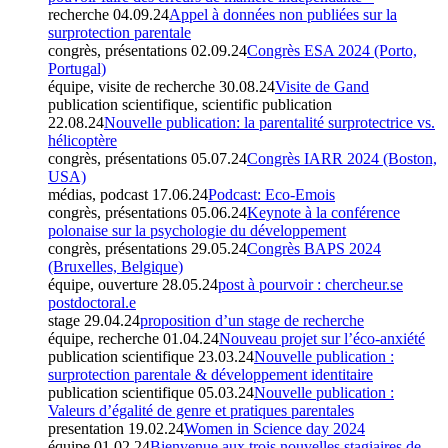
recherche
04.09.24
Appel à données non publiées sur la
surprotection parentale
congrès, présentations
02.09.24
Congrès ESA 2024 (Porto,
Portugal)
équipe, visite de recherche
30.08.24
Visite de Gand
publication scientifique, scientific publication
22.08.24
Nouvelle publication: la parentalité surprotectrice vs.
hélicoptère
congrès, présentations
05.07.24
Congrès IARR 2024 (Boston,
USA)
médias, podcast
17.06.24
Podcast: Eco-Emois
congrès, présentations
05.06.24
Keynote à la conférence
polonaise sur la psychologie du développement
congrès, présentations
29.05.24
Congrès BAPS 2024
(Bruxelles, Belgique)
équipe, ouverture
28.05.24
post à pourvoir : chercheur.se
postdoctoral.e
stage
29.04.24
proposition d’un stage de recherche
équipe, recherche
01.04.24
Nouveau projet sur l’éco-anxiété
publication scientifique
23.03.24
Nouvelle publication :
surprotection parentale & développement identitaire
publication scientifique
05.03.24
Nouvelle publication :
Valeurs d’égalité de genre et pratiques parentales
presentation
19.02.24
Women in Science day 2024
équipe
01.02.24
Bienvenue aux trois nouvelles stagiaires de