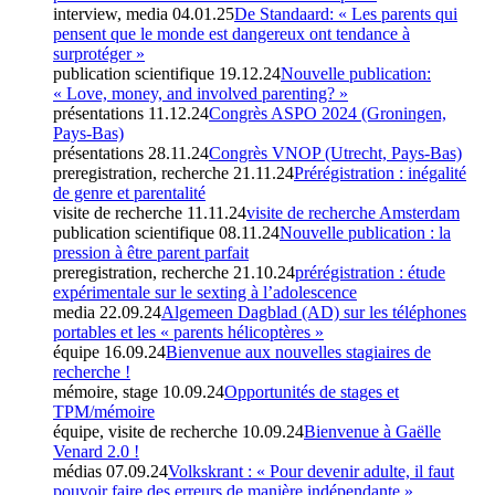
interview, media
04.01.25
De Standaard: « Les parents qui
pensent que le monde est dangereux ont tendance à
surprotéger »
publication scientifique
19.12.24
Nouvelle publication:
« Love, money, and involved parenting? »
présentations
11.12.24
Congrès ASPO 2024 (Groningen,
Pays-Bas)
présentations
28.11.24
Congrès VNOP (Utrecht, Pays-Bas)
preregistration, recherche
21.11.24
Prérégistration : inégalité
de genre et parentalité
visite de recherche
11.11.24
visite de recherche Amsterdam
publication scientifique
08.11.24
Nouvelle publication : la
pression à être parent parfait
preregistration, recherche
21.10.24
prérégistration : étude
expérimentale sur le sexting à l’adolescence
media
22.09.24
Algemeen Dagblad (AD) sur les téléphones
portables et les « parents hélicoptères »
équipe
16.09.24
Bienvenue aux nouvelles stagiaires de
recherche !
mémoire, stage
10.09.24
Opportunités de stages et
TPM/mémoire
équipe, visite de recherche
10.09.24
Bienvenue à Gaëlle
Venard 2.0 !
médias
07.09.24
Volkskrant : « Pour devenir adulte, il faut
pouvoir faire des erreurs de manière indépendante »