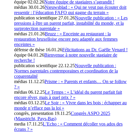
équipe
02.02.26
Notre équipe de stagiaires s’agrandit !
médias
30.01.26
Nieuwsblad : « Qui ne veut pas écouter doit
ressentir : l’éducation FAFO qui gagne du terrain »
publication scientifique
27.01.26
Nouvelle publication : « Les
pressions à être un parent parfait, instabilité du monde, et la
surprotection parentale »
médias
21.01.26
Bruzz : « Enceinte au restaurant : la
restauration bruxelloise encore peu adaptée aux femmes
enceintes »
défense de thèse
16.01.26
Félicitations au Dr. Gaëlle Venard !
équipe
04.01.26
Bienvenue à notre nouvelle stagiaire de
recherche !
publication scientifique
22.12.25
Nouvelle publication :
Normes parentales contemporaines et coordination de la
coparentalité
médias
11.12.25
Prisme : « Parents et enfants… On se follow
? »
médias
06.12.25
Le Temps : « L’idéal du parent parfait fait
encore rêver, mais à quel prix ? »
médias
03.12.25
Le Soir : « Vivre dans les bois : échapper au
monde n’efface pas la loi »
congrès, presentation
19.11.25
Congrès ASPO 2025
(Maastricht, Pays-Bas)
media
17.11.25
L’Echo : « Comment décoller vos ados des
écrans ? »